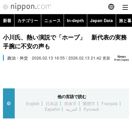
新着
カテゴリー
ニュース
In-depth
Japan Data
旅と暮
English
政治・外交
Topics
小川氏、熱い演説で「ホープ」 新代表の実務
简体字
手腕に不安の声も
経済・ビジネス
Images
繁體字
カテゴリー
News
政治・外交
2026.02.13 16:55 / 2026.02.13 21:42
更新
from Japan
国際・海外
People
Français
政治・外交
ニュース
社会
東京
Español
経済・ビジネス
トップ
In-depth
文化
お知らせ
العربية
他の言語で読む
English
日本語
简体字
繁體字
Français
国際
アーカイブ
Japan Data
科学・技術
Español
العربية
Русский
Русский
社会
旅と暮らし
暮らし