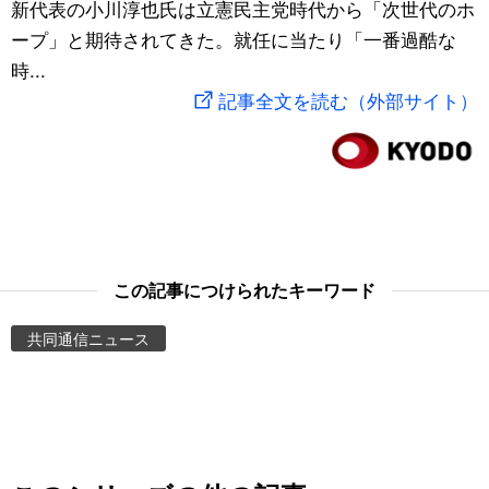
新代表の小川淳也氏は立憲民主党時代から「次世代のホ
スポーツ・東京2020
文化
動画/Live
ープ」と期待されてきた。就任に当たり「一番過酷な
時...
科学・技術
Books
記事全文を読む（外部サイト）
暮らし
Cinema
スポーツ・東京2020
Topics
Images
この記事につけられたキーワード
共同通信ニュース
People
東京
お知らせ