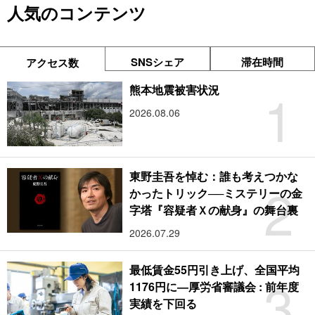
人気のコンテンツ
SNSシェア
滞在時間
アクセス数
1
熊本地震被害状況
2026.08.06
東野圭吾を悼む：誰も考えつかな
2
かったトリック──ミステリーの金
字塔『容疑者Ｘの献身』の舞台裏
2026.07.29
最低賃金55円引き上げ、全国平均
3
1176円に―厚労省審議会 : 前年度
実績を下回る