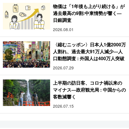
物価は「1年後も上がり続ける」が
過去最高の9割:中東情勢が響く―
日銀調査
2026.08.01
〈縮むニッポン〉日本人1億2000万
人割れ、過去最大91万人減少―人
口動態調査 : 外国人は400万人突破
2026.07.29
上半期の訪日客、コロナ禍以来の
マイナス―政府観光局 : 中国からの
客数減響く
2026.07.15