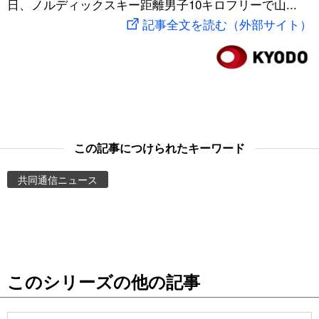
日、ノルディックスキー距離男子10キロフリーで山...
スポーツ・東京2020
文化
動画/Live
記事全文を読む（外部サイト）
科学・技術
Books
暮らし
Cinema
スポーツ・東京2020
Topics
この記事につけられたキーワード
共同通信ニュース
Images
People
東京
このシリーズの他の記事
お知らせ