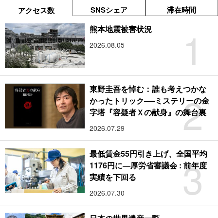
SNSシェア
滞在時間
アクセス数
1
熊本地震被害状況
2026.08.05
東野圭吾を悼む：誰も考えつかな
2
かったトリック──ミステリーの金
字塔『容疑者Ｘの献身』の舞台裏
2026.07.29
最低賃金55円引き上げ、全国平均
3
1176円に―厚労省審議会 : 前年度
実績を下回る
2026.07.30