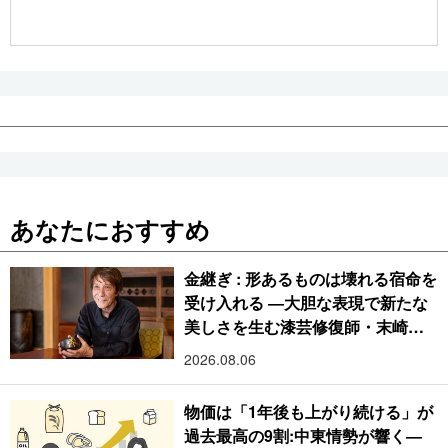
公式SNS
あなたにおすすめ
金継ぎ : 形あるものは壊れる宿命を
受け入れる ―大胆な表現で新たな
美しさを生む漆芸修復師・末崎広
樹
2026.08.06
物価は「1年後も上がり続ける」が
過去最高の9割:中東情勢が響く―