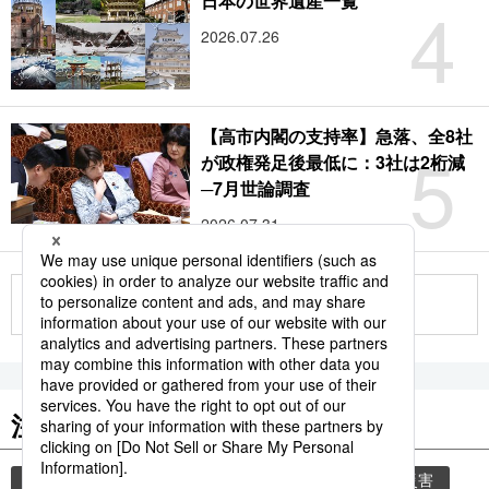
4
日本の世界遺産一覧
2026.07.26
【高市内閣の支持率】急落、全8社
5
が政権発足後最低に：3社は2桁減
─7月世論調査
2026.07.31
もっと見る
注目のキーワード
共同通信ニュース
気象・災害
気象庁
災害