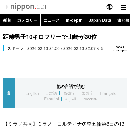
新着
カテゴリー
ニュース
In-depth
Japan Data
旅と暮
English
政治・外交
Topics
距離男子10キロフリーで山崎が30位
简体字
News
経済・ビジネス
スポーツ
2026.02.13 21:50 / 2026.02.13 22:07
Images
更新
繁體字
from Japan
カテゴリー
国際・海外
People
Français
政治・外交
ニュース
社会
東京
Español
他の言語で読む
経済・ビジネス
トップ
In-depth
文化
お知らせ
English
日本語
简体字
繁體字
Français
العربية
Español
العربية
Русский
国際
アーカイブ
Japan Data
科学・技術
Русский
社会
旅と暮らし
暮らし
【ミラノ共同】ミラノ・コルティナ冬季五輪第8日の13