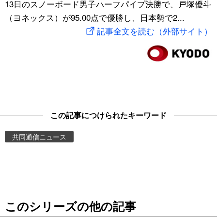
13日のスノーボード男子ハーフパイプ決勝で、戸塚優斗
スポーツ・東京2020
文化
動画/Live
（ヨネックス）が95.00点で優勝し、日本勢で2...
記事全文を読む（外部サイト）
科学・技術
Books
暮らし
Cinema
スポーツ・東京2020
Topics
この記事につけられたキーワード
Images
共同通信ニュース
People
東京
このシリーズの他の記事
お知らせ