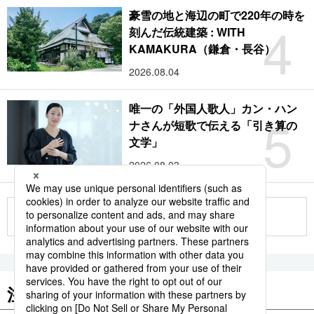
豪雪の地と海辺の町で220年の時を
4
刻んだ伝統建築 : WITH
KAMAKURA（鎌倉・長谷）
2026.08.04
唯一の「外国人歌人」カン・ハン
5
ナさんが短歌で伝える「引き算の
文学」
2026.08.03
もっと見る
注目のキーワード