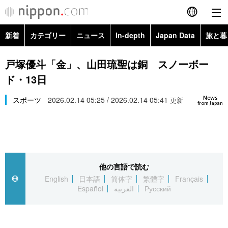
新着
カテゴリー
ニュース
In-depth
Japan Data
旅と暮
English
政治・外交
Topics
戸塚優斗「金」、山田琉聖は銅 スノーボー
简体字
ド・13日
経済・ビジネス
Images
繁體字
カテゴリー
News
スポーツ
2026.02.14 05:25 / 2026.02.14 05:41
更新
from Japan
国際・海外
People
Français
政治・外交
ニュース
社会
東京
Español
経済・ビジネス
トップ
In-depth
文化
お知らせ
العربية
他の言語で読む
English
日本語
简体字
繁體字
Français
国際
アーカイブ
Japan Data
科学・技術
Español
العربية
Русский
Русский
社会
旅と暮らし
暮らし