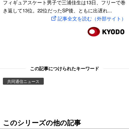
フィギュアスケート男子で三浦佳生は13日、フリーで巻
スポーツ・東京2020
文化
動画/Live
き返して13位。22位だったSP後、ともに出遅れ...
記事全文を読む（外部サイト）
科学・技術
Books
暮らし
Cinema
スポーツ・東京2020
Topics
この記事につけられたキーワード
Images
共同通信ニュース
People
東京
このシリーズの他の記事
お知らせ