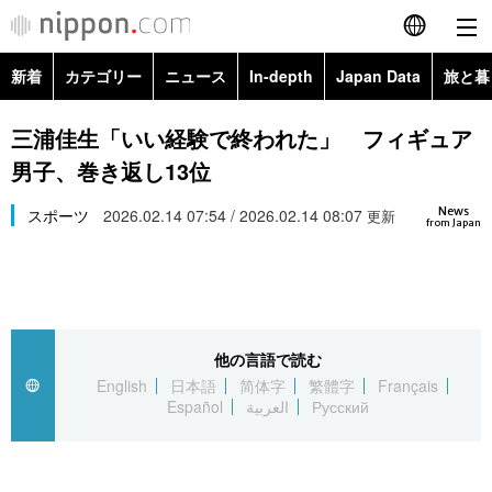
新着
カテゴリー
ニュース
In-depth
Japan Data
旅と暮
English
政治・外交
Topics
三浦佳生「いい経験で終われた」 フィギュア
简体字
男子、巻き返し13位
経済・ビジネス
Images
繁體字
カテゴリー
News
スポーツ
2026.02.14 07:54 / 2026.02.14 08:07
更新
from Japan
国際・海外
People
Français
政治・外交
ニュース
社会
東京
Español
経済・ビジネス
トップ
In-depth
文化
お知らせ
العربية
他の言語で読む
English
日本語
简体字
繁體字
Français
国際
アーカイブ
Japan Data
科学・技術
Español
العربية
Русский
Русский
社会
旅と暮らし
暮らし