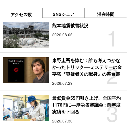
SNSシェア
滞在時間
アクセス数
1
熊本地震被害状況
2026.08.06
東野圭吾を悼む：誰も考えつかな
2
かったトリック──ミステリーの金
字塔『容疑者Ｘの献身』の舞台裏
2026.07.29
最低賃金55円引き上げ、全国平均
3
1176円に―厚労省審議会 : 前年度
実績を下回る
2026.07.30