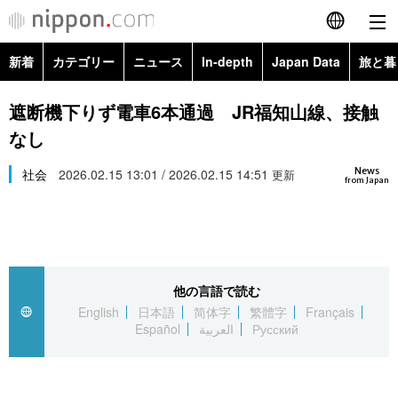
新着
カテゴリー
ニュース
In-depth
Japan Data
旅と暮
English
政治・外交
Topics
遮断機下りず電車6本通過 JR福知山線、接触
简体字
なし
経済・ビジネス
Images
繁體字
カテゴリー
News
社会
2026.02.15 13:01 / 2026.02.15 14:51
更新
from Japan
国際・海外
People
Français
政治・外交
ニュース
社会
東京
Español
経済・ビジネス
トップ
In-depth
文化
お知らせ
العربية
他の言語で読む
English
日本語
简体字
繁體字
Français
国際
アーカイブ
Japan Data
科学・技術
Español
العربية
Русский
Русский
社会
旅と暮らし
暮らし