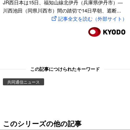
JR西日本は15日、福知山線北伊丹（兵庫県伊丹市）―
スポーツ・東京2020
文化
動画/Live
川西池田（同県川西市）間の踏切で14日早朝、遮断...
記事全文を読む（外部サイト）
科学・技術
Books
暮らし
Cinema
スポーツ・東京2020
Topics
この記事につけられたキーワード
Images
共同通信ニュース
People
東京
このシリーズの他の記事
お知らせ