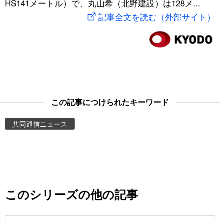
HS141メートル）で、丸山希（北野建設）は128メ...
スポーツ・東京2020
文化
動画/Live
記事全文を読む（外部サイト）
科学・技術
Books
暮らし
Cinema
スポーツ・東京2020
Topics
この記事につけられたキーワード
共同通信ニュース
Images
People
東京
このシリーズの他の記事
お知らせ