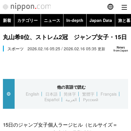
新着
カテゴリー
ニュース
In-depth
Japan Data
旅と暮
English
政治・外交
Topics
丸山希8位、ストレム2冠 ジャンプ女子・15日
简体字
News
経済・ビジネス
スポーツ
2026.02.16 05:25 / 2026.02.16 05:35
Images
更新
繁體字
from Japan
カテゴリー
国際・海外
People
Français
政治・外交
ニュース
社会
東京
Español
他の言語で読む
経済・ビジネス
トップ
In-depth
文化
お知らせ
English
日本語
简体字
繁體字
Français
العربية
Español
العربية
Русский
国際
アーカイブ
Japan Data
科学・技術
Русский
社会
旅と暮らし
暮らし
15日のジャンプ女子個人ラージヒル（ヒルサイズ＝