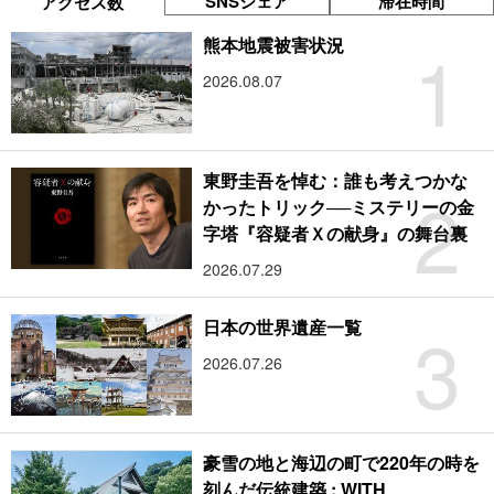
SNSシェア
滞在時間
アクセス数
1
熊本地震被害状況
2026.08.07
東野圭吾を悼む：誰も考えつかな
2
かったトリック──ミステリーの金
字塔『容疑者Ｘの献身』の舞台裏
2026.07.29
3
日本の世界遺産一覧
2026.07.26
豪雪の地と海辺の町で220年の時を
刻んだ伝統建築 : WITH