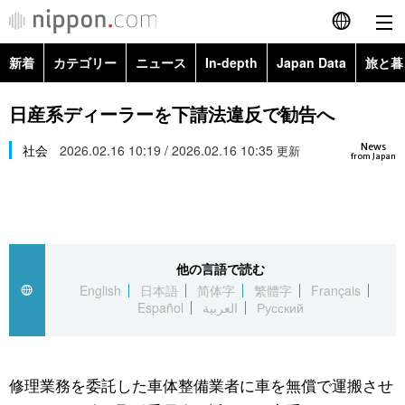
新着
カテゴリー
ニュース
In-depth
Japan Data
旅と暮
English
政治・外交
Topics
日産系ディーラーを下請法違反で勧告へ
简体字
News
経済・ビジネス
社会
2026.02.16 10:19 / 2026.02.16 10:35
Images
更新
繁體字
from Japan
カテゴリー
国際・海外
People
Français
政治・外交
ニュース
社会
東京
Español
他の言語で読む
経済・ビジネス
トップ
In-depth
文化
お知らせ
English
日本語
简体字
繁體字
Français
العربية
Español
العربية
Русский
国際
アーカイブ
Japan Data
科学・技術
Русский
社会
旅と暮らし
暮らし
修理業務を委託した車体整備業者に車を無償で運搬させ