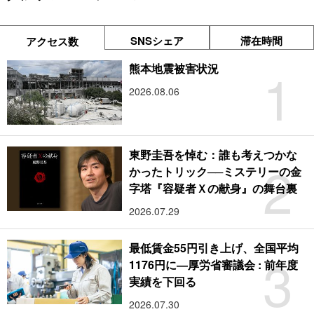
SNSシェア
滞在時間
アクセス数
1
熊本地震被害状況
2026.08.06
東野圭吾を悼む：誰も考えつかな
2
かったトリック──ミステリーの金
字塔『容疑者Ｘの献身』の舞台裏
2026.07.29
最低賃金55円引き上げ、全国平均
3
1176円に―厚労省審議会 : 前年度
実績を下回る
2026.07.30