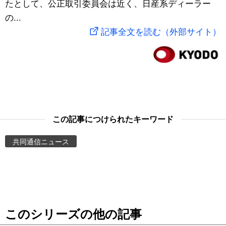
たとして、公正取引委員会は近く、日産系ディーラー
スポーツ・東京2020
文化
動画/Live
の...
記事全文を読む（外部サイト）
科学・技術
Books
暮らし
Cinema
スポーツ・東京2020
Topics
この記事につけられたキーワード
Images
共同通信ニュース
People
東京
このシリーズの他の記事
お知らせ