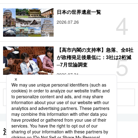
4
日本の世界遺産一覧
2026.07.26
【高市内閣の支持率】急落、全8社
5
が政権発足後最低に：3社は2桁減
─7月世論調査
2026.07.31
もっと見る
注目のキーワード