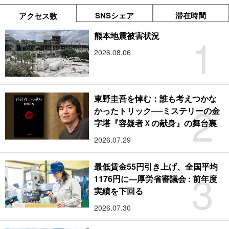
SNSシェア
滞在時間
アクセス数
1
熊本地震被害状況
2026.08.06
東野圭吾を悼む：誰も考えつかな
2
かったトリック──ミステリーの金
字塔『容疑者Ｘの献身』の舞台裏
2026.07.29
最低賃金55円引き上げ、全国平均
3
1176円に―厚労省審議会 : 前年度
実績を下回る
2026.07.30