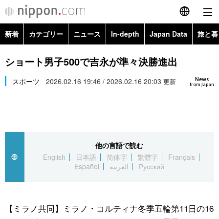
新着
カテゴリー
ニュース
In-depth
Japan Data
旅と暮
English
政治・外交
Topics
ショート男子500で吉永が準々決勝進出
简体字
News
経済・ビジネス
スポーツ
2026.02.16 19:46 / 2026.02.16 20:03
Images
更新
繁體字
from Japan
カテゴリー
国際・海外
People
Français
政治・外交
ニュース
社会
東京
Español
他の言語で読む
経済・ビジネス
トップ
In-depth
文化
お知らせ
English
日本語
简体字
繁體字
Français
العربية
Español
العربية
Русский
国際
アーカイブ
Japan Data
科学・技術
Русский
社会
旅と暮らし
暮らし
【ミラノ共同】ミラノ・コルティナ冬季五輪第11日の16