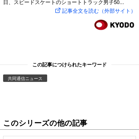
日、スピードスケートのショートトラック男子50...
スポーツ・東京2020
文化
動画/Live
記事全文を読む（外部サイト）
科学・技術
Books
暮らし
Cinema
スポーツ・東京2020
Topics
この記事につけられたキーワード
共同通信ニュース
Images
People
東京
このシリーズの他の記事
お知らせ