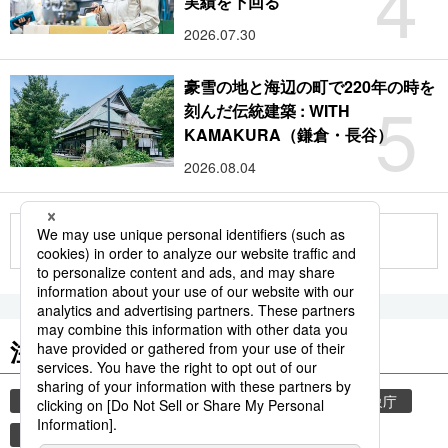
4
実績を下回る
2026.07.30
豪雪の地と海辺の町で220年の時を
5
刻んだ伝統建築 : WITH
KAMAKURA（鎌倉・長谷）
2026.08.04
もっと見る
注目のキーワード
共同通信ニュース
気象・災害
災害
気象庁
地震
津波
熊本
熊本地震
books