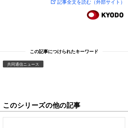
記事全文を読む（外部サイト）
スポーツ・東京2020
文化
動画/Live
科学・技術
Books
暮らし
Cinema
この記事につけられたキーワード
スポーツ・東京2020
Topics
共同通信ニュース
Images
People
このシリーズの他の記事
東京
お知らせ