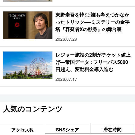
東野圭吾を悼む:誰も考えつかなか
ったトリック──ミステリーの金字
塔『容疑者Xの献身』の舞台裏
2026.07.29
レジャー施設の2割がチケット値上
げ―帝国データ : フリーパス5000
円超え、変動料金導入進む
2026.07.17
人気のコンテンツ
SNSシェア
滞在時間
アクセス数