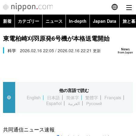
新着
カテゴリー
ニュース
In-depth
Japan Data
旅と暮
English
政治・外交
Topics
東電柏崎刈羽原発6号機が本格送電開始
简体字
News
経済・ビジネス
科学
2026.02.16 22:05 / 2026.02.16 22:21
Images
更新
繁體字
from Japan
カテゴリー
国際・海外
People
Français
政治・外交
ニュース
社会
東京
Español
他の言語で読む
経済・ビジネス
トップ
In-depth
文化
お知らせ
English
日本語
简体字
繁體字
Français
العربية
Español
العربية
Русский
国際
アーカイブ
Japan Data
科学・技術
Русский
社会
旅と暮らし
暮らし
共同通信ニュース速報