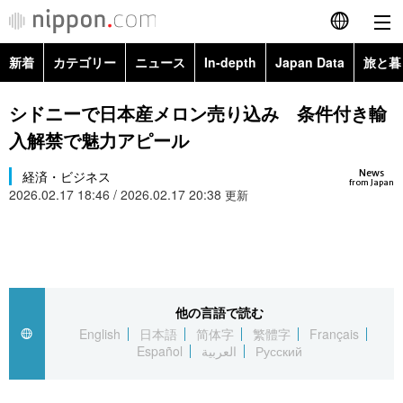
新着
カテゴリー
ニュース
In-depth
Japan Data
旅と暮
English
政治・外交
Topics
シドニーで日本産メロン売り込み 条件付き輸
简体字
入解禁で魅力アピール
経済・ビジネス
Images
繁體字
カテゴリー
News
経済・ビジネス
from Japan
2026.02.17 18:46 / 2026.02.17 20:38
国際・海外
更新
People
Français
政治・外交
ニュース
社会
東京
Español
経済・ビジネス
トップ
In-depth
文化
お知らせ
العربية
他の言語で読む
国際
アーカイブ
Japan Data
科学・技術
English
日本語
简体字
繁體字
Français
Русский
Español
العربية
Русский
社会
旅と暮らし
暮らし