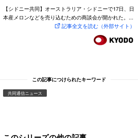
スポーツ・東京2020
【シドニー共同】オーストラリア・シドニーで17日、日
文化
動画/Live
本産メロンなどを売り込むための商談会が開かれた。...
記事全文を読む（外部サイト）
科学・技術
Books
暮らし
Cinema
スポーツ・東京2020
Topics
Images
この記事につけられたキーワード
共同通信ニュース
People
東京
お知らせ
このシリーズの他の記事