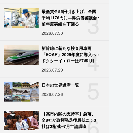
3
最低賃金55円引き上げ、全国
平均1176円に―厚労省審議会 :
前年度実績を下回る
2026.07.30
4
新幹線に新たな検査用車両
「SOAR」2029年度に導入へ :
ドクターイエローは27年1月に
引退
2026.07.29
5
日本の世界遺産一覧
2026.07.26
6
【高市内閣の支持率】急落、
全8社が政権発足後最低に：3
社は2桁減─7月世論調査