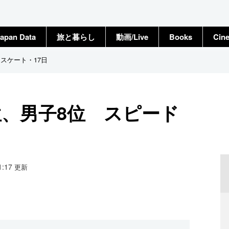
apan Data
旅と暮らし
動画/Live
Books
Cin
スケート・17日
位、男子8位 スピード
01:17
更新