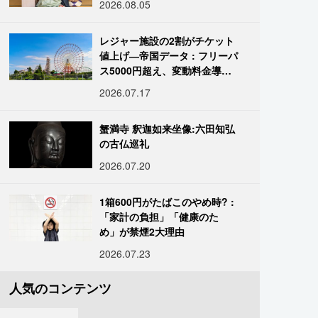
2026.08.05
レジャー施設の2割がチケット
値上げ―帝国データ : フリーパ
ス5000円超え、変動料金導入
進む
2026.07.17
蟹満寺 釈迦如来坐像:六田知弘
の古仏巡礼
2026.07.20
1箱600円がたばこのやめ時? :
「家計の負担」「健康のた
め」が禁煙2大理由
2026.07.23
人気のコンテンツ