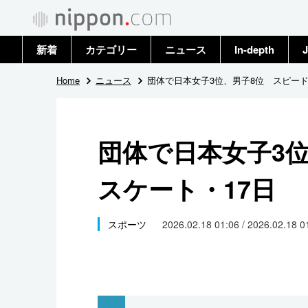
新着
カテゴリー
ニュース
In-depth
J
政治・外交
トップ
Home
ニュース
団体で日本女子3位、男子8位 スピード
経済・ビジネス
アーカイブ
団体で日本女子3
国際
スケート・17日
社会
文化
スポーツ
2026.02.18 01:06 / 2026.02.18 
科学・技術
暮らし