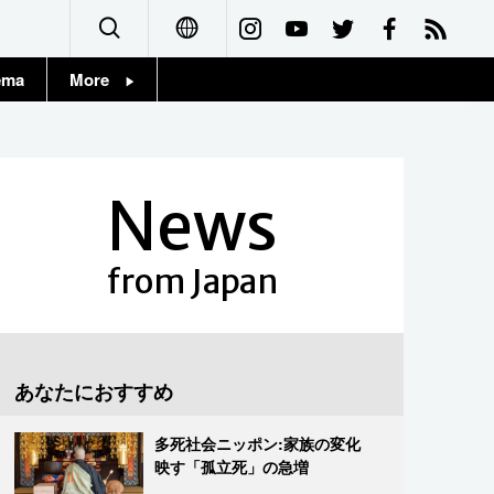
ema
More
English
Topics
简体字
Images
News
繁體字
People
Français
from Japan
東京
Español
お知らせ
العربية
あなたにおすすめ
Русский
多死社会ニッポン:家族の変化
映す「孤立死」の急増