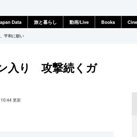
apan Data
旅と暮らし
動画/Live
Books
Cin
、平和に願い
ン入り 攻撃続くガ
8 10:44
更新