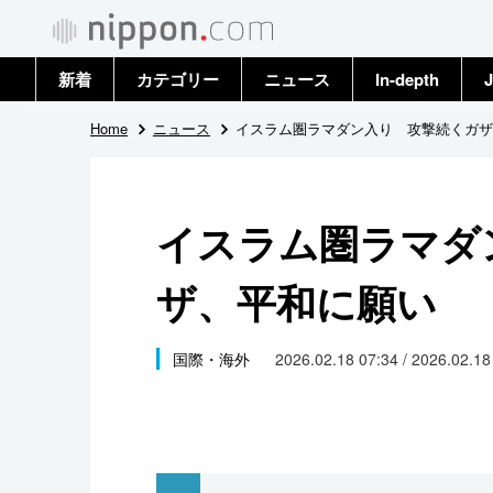
新着
カテゴリー
ニュース
In-depth
J
政治・外交
トップ
Home
ニュース
イスラム圏ラマダン入り 攻撃続くガザ
経済・ビジネス
アーカイブ
イスラム圏ラマダ
国際
ザ、平和に願い
社会
文化
国際・海外
2026.02.18 07:34 / 2026.02.1
科学・技術
暮らし