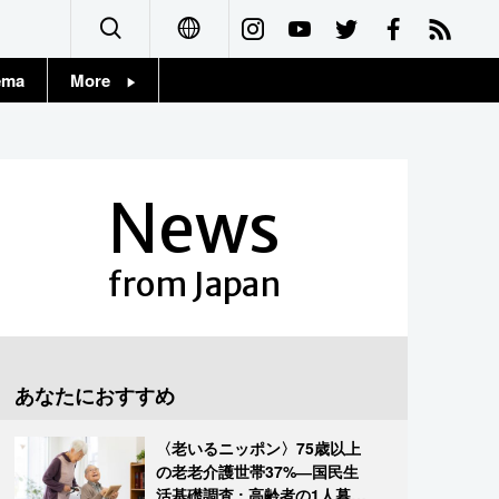
ema
More
English
Topics
简体字
Images
News
繁體字
People
Français
from Japan
東京
Español
お知らせ
العربية
あなたにおすすめ
Русский
〈老いるニッポン〉75歳以上
の老老介護世帯37%―国民生
活基礎調査 : 高齢者の1人暮ら