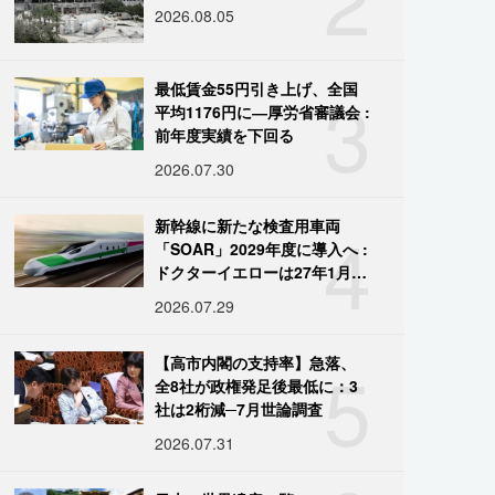
2026.08.05
3
最低賃金55円引き上げ、全国
平均1176円に―厚労省審議会 :
前年度実績を下回る
2026.07.30
4
新幹線に新たな検査用車両
「SOAR」2029年度に導入へ :
ドクターイエローは27年1月に
引退
2026.07.29
5
【高市内閣の支持率】急落、
全8社が政権発足後最低に：3
社は2桁減─7月世論調査
2026.07.31