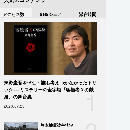
人気のコンテンツ
アクセス数
SNSシェア
滞在時間
東野圭吾を悼む：誰も考えつかなかったトリ
1
ック──ミステリーの金字塔『容疑者Ｘの献
身』の舞台裏
2026.07.29
2
熊本地震被害状況