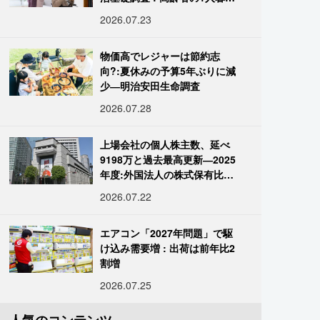
し933万人超
2026.07.23
物価高でレジャーは節約志
向?:夏休みの予算5年ぶりに減
少―明治安田生命調査
2026.07.28
上場会社の個人株主数、延べ
9198万と過去最高更新―2025
年度:外国法人の株式保有比率
は34.7%に
2026.07.22
エアコン「2027年問題」で駆
け込み需要増 : 出荷は前年比2
割増
2026.07.25