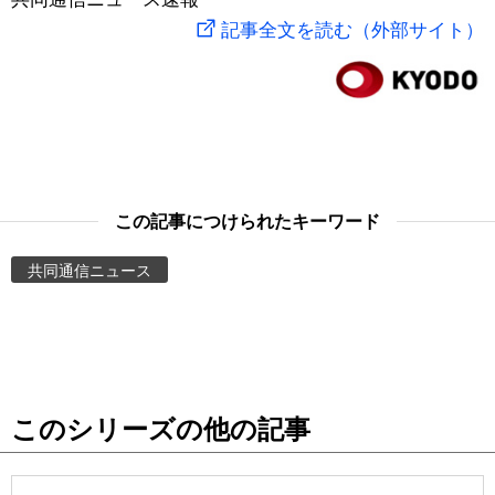
記事全文を読む（外部サイト）
スポーツ・東京2020
文化
動画/Live
科学・技術
Books
暮らし
Cinema
この記事につけられたキーワード
スポーツ・東京2020
Topics
共同通信ニュース
Images
People
東京
このシリーズの他の記事
お知らせ