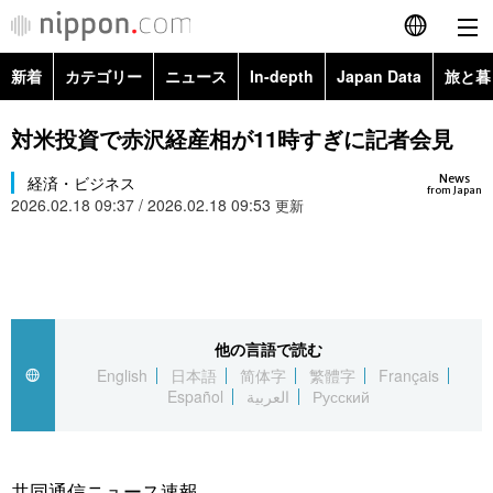
新着
カテゴリー
ニュース
In-depth
Japan Data
旅と暮
English
政治・外交
Topics
対米投資で赤沢経産相が11時すぎに記者会見
简体字
News
経済・ビジネス
経済・ビジネス
Images
繁體字
from Japan
2026.02.18 09:37 / 2026.02.18 09:53
更新
カテゴリー
国際・海外
People
Français
政治・外交
ニュース
社会
東京
Español
経済・ビジネス
トップ
In-depth
他の言語で読む
文化
お知らせ
العربية
English
日本語
简体字
繁體字
Français
Español
العربية
Русский
国際
アーカイブ
Japan Data
科学・技術
Русский
社会
旅と暮らし
暮らし
共同通信ニュース速報