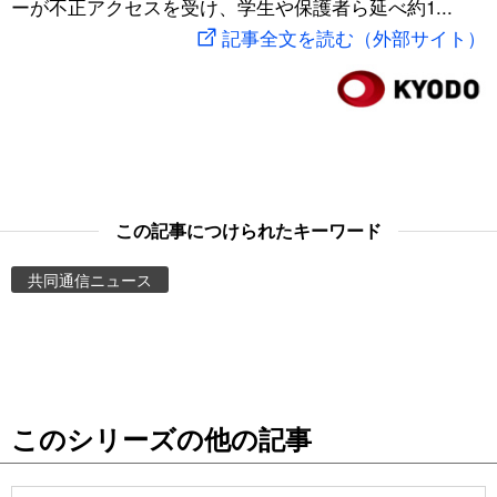
ーが不正アクセスを受け、学生や保護者ら延べ約1...
スポーツ・東京2020
文化
動画/Live
記事全文を読む（外部サイト）
科学・技術
Books
暮らし
Cinema
スポーツ・東京2020
Topics
この記事につけられたキーワード
共同通信ニュース
Images
People
東京
このシリーズの他の記事
お知らせ