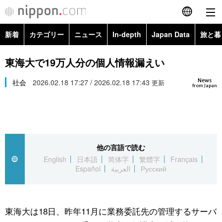
新着
カテゴリー
ニュース
In-depth
Japan Data
旅と暮
English
政治・外交
Topics
東海大で19万人分の個人情報漏えい
简体字
News
経済・ビジネス
社会
2026.02.18 17:27 / 2026.02.18 17:43
Images
更新
繁體字
from Japan
カテゴリー
国際・海外
People
Français
政治・外交
ニュース
社会
東京
Español
他の言語で読む
経済・ビジネス
トップ
In-depth
文化
お知らせ
English
日本語
简体字
繁體字
Français
العربية
Español
العربية
Русский
国際
アーカイブ
Japan Data
科学・技術
Русский
社会
旅と暮らし
暮らし
東海大は18日、昨年11月に業務委託先の管理するサーバ