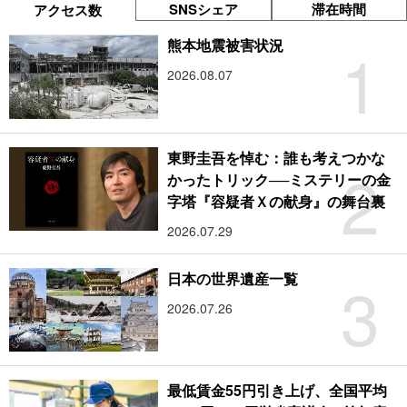
SNSシェア
滞在時間
アクセス数
1
熊本地震被害状況
2026.08.07
東野圭吾を悼む：誰も考えつかな
2
かったトリック──ミステリーの金
字塔『容疑者Ｘの献身』の舞台裏
2026.07.29
3
日本の世界遺産一覧
2026.07.26
最低賃金55円引き上げ、全国平均