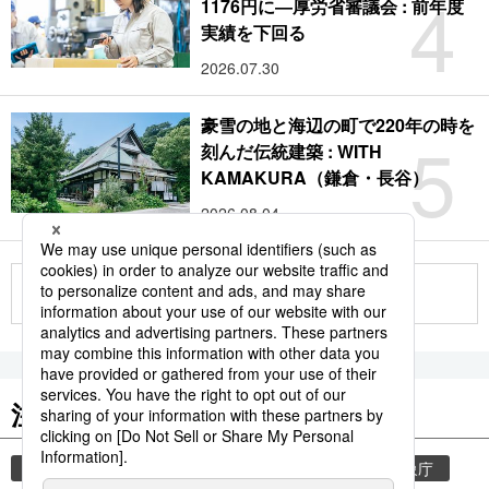
4
1176円に―厚労省審議会 : 前年度
実績を下回る
2026.07.30
豪雪の地と海辺の町で220年の時を
5
刻んだ伝統建築 : WITH
KAMAKURA（鎌倉・長谷）
2026.08.04
もっと見る
注目のキーワード
共同通信ニュース
気象・災害
災害
気象庁