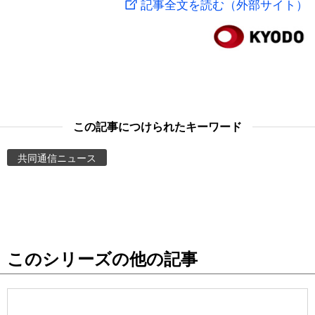
記事全文を読む（外部サイト）
スポーツ・東京2020
文化
動画/Live
科学・技術
Books
暮らし
Cinema
この記事につけられたキーワード
スポーツ・東京2020
Topics
共同通信ニュース
Images
People
このシリーズの他の記事
東京
お知らせ