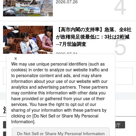
4
2026.07.26
【高市内閣の支持率】急落、全8社
5
が政権発足後最低に：3社は2桁減
─7月世論調査
2026.07.31
もっと見る
注目のキーワード
共同通信ニュース
気象・災害
災害
気象庁
地震
津波
熊本
熊本地震
観光