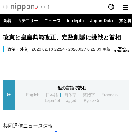
新着
カテゴリー
ニュース
In-depth
Japan Data
旅と暮
English
政治・外交
Topics
改憲と皇室典範改正、定数削減に挑戦と首相
简体字
News
経済・ビジネス
政治・外交
2026.02.18 22:24 / 2026.02.18 22:39
Images
更新
繁體字
from Japan
カテゴリー
国際・海外
People
Français
政治・外交
ニュース
社会
東京
Español
他の言語で読む
経済・ビジネス
トップ
In-depth
文化
お知らせ
English
日本語
简体字
繁體字
Français
العربية
Español
العربية
Русский
国際
アーカイブ
Japan Data
科学・技術
Русский
社会
旅と暮らし
暮らし
共同通信ニュース速報