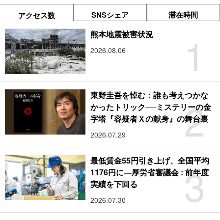
SNSシェア
滞在時間
アクセス数
1
熊本地震被害状況
2026.08.06
東野圭吾を悼む：誰も考えつかな
2
かったトリック──ミステリーの金
字塔『容疑者Ｘの献身』の舞台裏
2026.07.29
最低賃金55円引き上げ、全国平均
3
1176円に―厚労省審議会 : 前年度
実績を下回る
2026.07.30