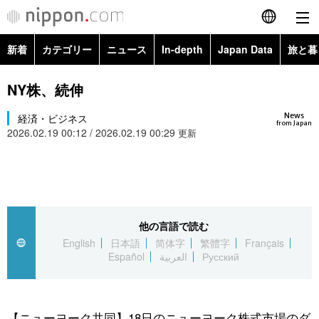
新着
カテゴリー
ニュース
In-depth
Japan Data
旅と暮
English
政治・外交
Topics
NY株、続伸
简体字
News
経済・ビジネス
経済・ビジネス
Images
繁體字
from Japan
2026.02.19 00:12 / 2026.02.19 00:29
更新
カテゴリー
国際・海外
People
Français
政治・外交
ニュース
社会
東京
Español
経済・ビジネス
トップ
In-depth
他の言語で読む
文化
お知らせ
العربية
English
日本語
简体字
繁體字
Français
Español
العربية
Русский
国際
アーカイブ
Japan Data
科学・技術
Русский
社会
旅と暮らし
暮らし
【ニューヨーク共同】18日のニューヨーク株式市場のダ