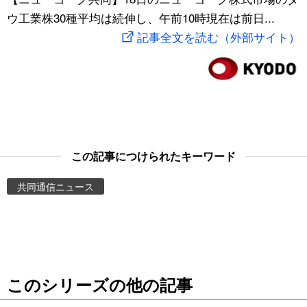
ウ工業株30種平均は続伸し、午前10時現在は前日...
スポーツ・東京2020
文化
動画/Live
記事全文を読む（外部サイト）
科学・技術
Books
暮らし
Cinema
スポーツ・東京2020
Topics
この記事につけられたキーワード
Images
共同通信ニュース
People
東京
このシリーズの他の記事
お知らせ