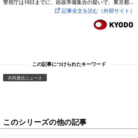
警視庁は19日までに、凶器準備集合の疑いで、東京都...
スポーツ・東京2020
文化
動画/Live
記事全文を読む（外部サイト）
科学・技術
Books
暮らし
Cinema
スポーツ・東京2020
Topics
この記事につけられたキーワード
共同通信ニュース
Images
People
東京
このシリーズの他の記事
お知らせ