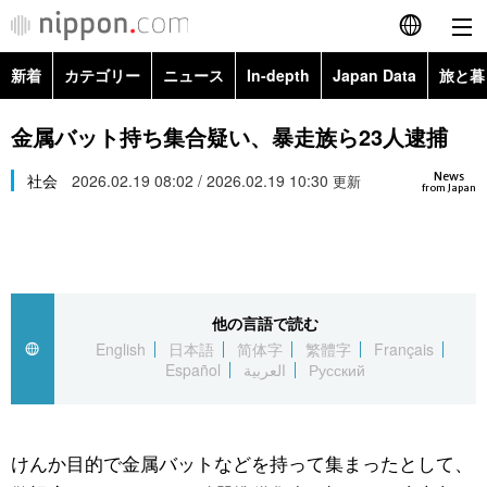
新着
カテゴリー
ニュース
In-depth
Japan Data
旅と暮
English
政治・外交
Topics
金属バット持ち集合疑い、暴走族ら23人逮捕
简体字
News
経済・ビジネス
社会
2026.02.19 08:02 / 2026.02.19 10:30
Images
更新
繁體字
from Japan
カテゴリー
国際・海外
People
Français
政治・外交
ニュース
社会
東京
Español
他の言語で読む
経済・ビジネス
トップ
In-depth
文化
お知らせ
English
日本語
简体字
繁體字
Français
العربية
Español
العربية
Русский
国際
アーカイブ
Japan Data
科学・技術
Русский
社会
旅と暮らし
暮らし
けんか目的で金属バットなどを持って集まったとして、