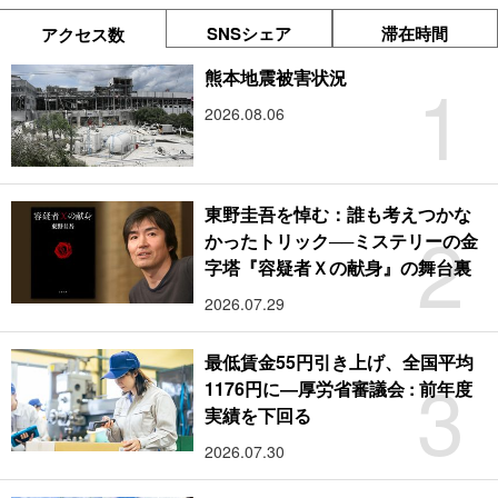
SNSシェア
滞在時間
アクセス数
1
熊本地震被害状況
2026.08.06
東野圭吾を悼む：誰も考えつかな
2
かったトリック──ミステリーの金
字塔『容疑者Ｘの献身』の舞台裏
2026.07.29
最低賃金55円引き上げ、全国平均
3
1176円に―厚労省審議会 : 前年度
実績を下回る
2026.07.30