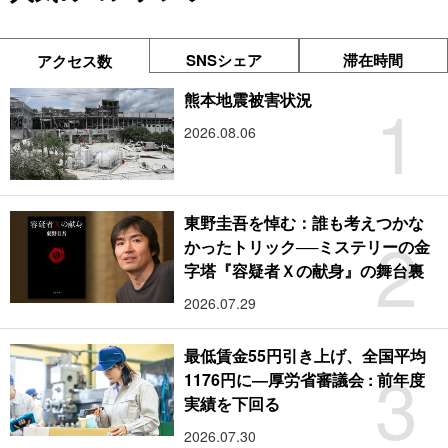
SNSシェア
滞在時間
アクセス数
1
熊本地震被害状況
2026.08.06
東野圭吾を悼む：誰も考えつかな
2
かったトリック──ミステリーの金
字塔『容疑者Ｘの献身』の舞台裏
2026.07.29
最低賃金55円引き上げ、全国平均
3
1176円に―厚労省審議会 : 前年度
実績を下回る
2026.07.30