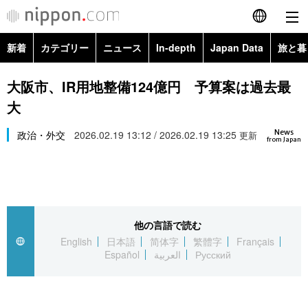
新着
カテゴリー
ニュース
In-depth
Japan Data
旅と暮
English
政治・外交
Topics
大阪市、IR用地整備124億円 予算案は過去最
简体字
大
経済・ビジネス
Images
繁體字
カテゴリー
News
政治・外交
2026.02.19 13:12 / 2026.02.19 13:25
更新
from Japan
国際・海外
People
Français
政治・外交
ニュース
社会
東京
Español
経済・ビジネス
トップ
In-depth
文化
お知らせ
العربية
他の言語で読む
English
日本語
简体字
繁體字
Français
国際
アーカイブ
Japan Data
科学・技術
Español
العربية
Русский
Русский
社会
旅と暮らし
暮らし