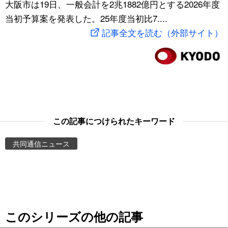
大阪市は19日、一般会計を2兆1882億円とする2026年度
スポーツ・東京2020
文化
動画/Live
当初予算案を発表した。25年度当初比7....
記事全文を読む（外部サイト）
科学・技術
Books
暮らし
Cinema
スポーツ・東京2020
Topics
この記事につけられたキーワード
Images
共同通信ニュース
People
東京
このシリーズの他の記事
お知らせ