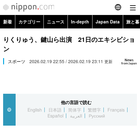
新着
カテゴリー
ニュース
In-depth
Japan Data
旅と暮
English
政治・外交
Topics
りくりゅう、鍵山ら出演 21日のエキシビショ
简体字
ン
経済・ビジネス
Images
繁體字
カテゴリー
News
スポーツ
2026.02.19 22:55 / 2026.02.19 23:11
更新
from Japan
国際・海外
People
Français
政治・外交
ニュース
社会
東京
Español
経済・ビジネス
トップ
In-depth
文化
お知らせ
العربية
他の言語で読む
English
日本語
简体字
繁體字
Français
国際
アーカイブ
Japan Data
科学・技術
Español
العربية
Русский
Русский
社会
旅と暮らし
暮らし