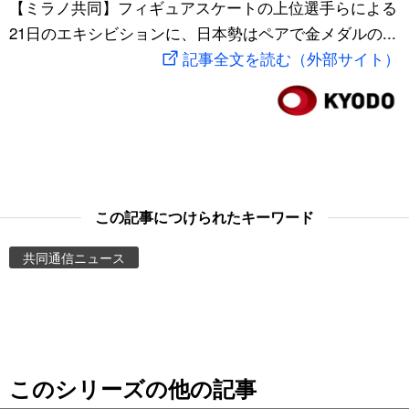
【ミラノ共同】フィギュアスケートの上位選手らによる
スポーツ・東京2020
文化
動画/Live
21日のエキシビションに、日本勢はペアで金メダルの...
記事全文を読む（外部サイト）
科学・技術
Books
暮らし
Cinema
スポーツ・東京2020
Topics
この記事につけられたキーワード
Images
共同通信ニュース
People
東京
このシリーズの他の記事
お知らせ