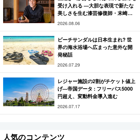
受け入れる ―大胆な表現で新たな
美しさを生む漆芸修復師・末崎広
樹
2026.08.06
ビーチサンダルは日本生まれ? 世
界の海水浴場へ広まった意外な開
発秘話
2026.07.29
レジャー施設の2割がチケット値上
げ―帝国データ : フリーパス5000
円超え、変動料金導入進む
2026.07.17
人気のコンテンツ