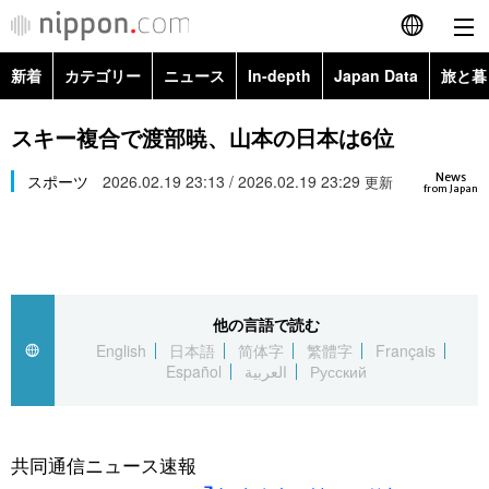
新着
カテゴリー
ニュース
In-depth
Japan Data
旅と暮
English
政治・外交
Topics
スキー複合で渡部暁、山本の日本は6位
简体字
News
経済・ビジネス
スポーツ
2026.02.19 23:13 / 2026.02.19 23:29
Images
更新
繁體字
from Japan
カテゴリー
国際・海外
People
Français
政治・外交
ニュース
社会
東京
Español
他の言語で読む
経済・ビジネス
トップ
In-depth
文化
お知らせ
English
日本語
简体字
繁體字
Français
العربية
Español
العربية
Русский
国際
アーカイブ
Japan Data
科学・技術
Русский
社会
旅と暮らし
暮らし
共同通信ニュース速報