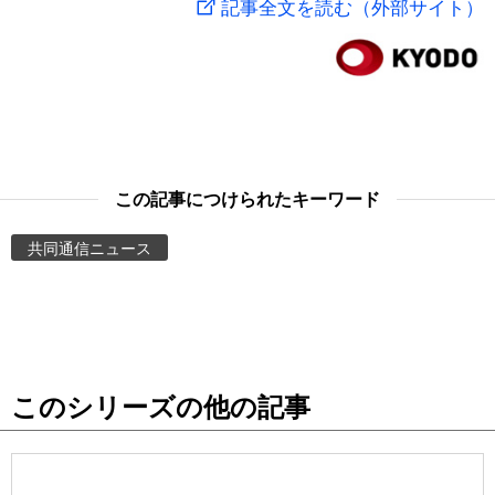
記事全文を読む（外部サイト）
スポーツ・東京2020
文化
動画/Live
科学・技術
Books
暮らし
Cinema
この記事につけられたキーワード
スポーツ・東京2020
Topics
共同通信ニュース
Images
People
このシリーズの他の記事
東京
お知らせ