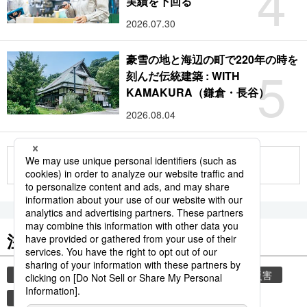
4
実績を下回る
2026.07.30
豪雪の地と海辺の町で220年の時を
5
刻んだ伝統建築 : WITH
KAMAKURA（鎌倉・長谷）
2026.08.04
もっと見る
注目のキーワード
共同通信ニュース
気象・災害
気象庁
災害
地震
津波
観光
熊本
熊本地震