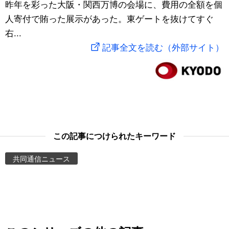
昨年を彩った大阪・関西万博の会場に、費用の全額を個
スポーツ・東京2020
文化
動画/Live
人寄付で賄った展示があった。東ゲートを抜けてすぐ
右...
科学・技術
Books
記事全文を読む（外部サイト）
暮らし
Cinema
スポーツ・東京2020
Topics
Images
この記事につけられたキーワード
共同通信ニュース
People
東京
お知らせ