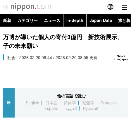
新着
カテゴリー
ニュース
In-depth
Japan Data
旅と暮
English
政治・外交
Topics
万博が導いた個人の寄付3億円 新技術展示、
简体字
子の未来願い
経済・ビジネス
Images
繁體字
カテゴリー
News
社会
2026.02.20 08:44 / 2026.02.20 08:55
更新
from Japan
国際・海外
People
Français
政治・外交
ニュース
社会
東京
Español
経済・ビジネス
トップ
In-depth
文化
お知らせ
العربية
他の言語で読む
English
日本語
简体字
繁體字
Français
国際
アーカイブ
Japan Data
科学・技術
Español
العربية
Русский
Русский
社会
旅と暮らし
暮らし