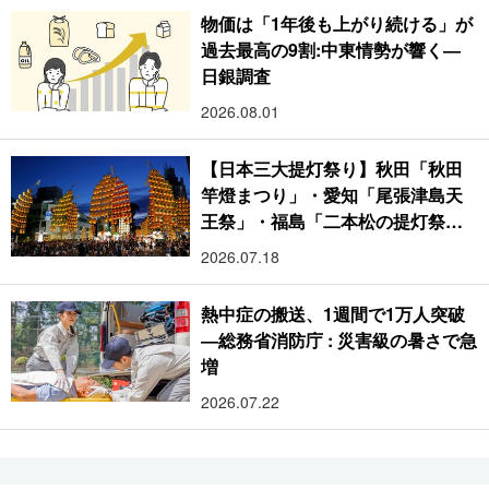
物価は「1年後も上がり続ける」が
過去最高の9割:中東情勢が響く―
日銀調査
2026.08.01
【日本三大提灯祭り】秋田「秋田
竿燈まつり」・愛知「尾張津島天
王祭」・福島「二本松の提灯祭
り」:おびただしい灯火が夜空を照
2026.07.18
らす光の祭典
熱中症の搬送、1週間で1万人突破
―総務省消防庁 : 災害級の暑さで急
増
2026.07.22