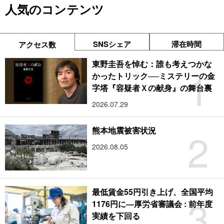
人気のコンテンツ
SNSシェア
滞在時間
アクセス数
東野圭吾を悼む：誰も考えつかな
1
かったトリック──ミステリーの金
字塔『容疑者Ｘの献身』の舞台裏
2026.07.29
2
熊本地震被害状況
2026.08.05
最低賃金55円引き上げ、全国平均
3
1176円に―厚労省審議会 : 前年度
実績を下回る