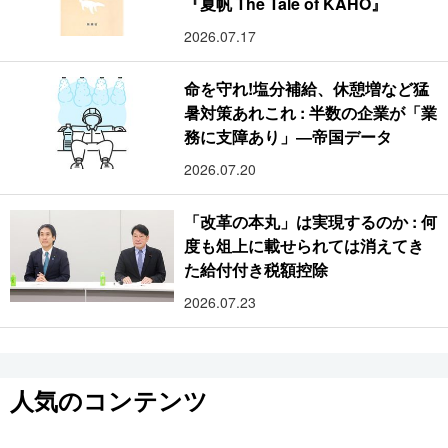
『夏帆 The Tale of KAHO』
2026.07.17
命を守れ!塩分補給、休憩増など猛
暑対策あれこれ : 半数の企業が「業
務に支障あり」―帝国データ
2026.07.20
「改革の本丸」は実現するのか : 何
度も俎上に載せられては消えてき
た給付付き税額控除
2026.07.23
人気のコンテンツ