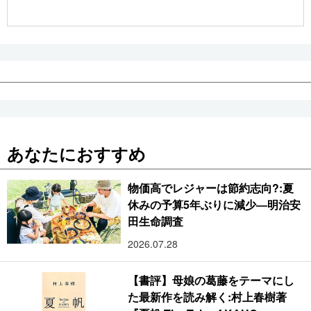
公式SNS
あなたにおすすめ
物価高でレジャーは節約志向?:夏
休みの予算5年ぶりに減少―明治安
田生命調査
2026.07.28
【書評】母娘の葛藤をテーマにし
た最新作を読み解く:村上春樹著