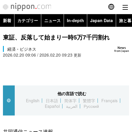
新着
カテゴリー
ニュース
In-depth
Japan Data
旅と暮
English
政治・外交
Topics
東証、反落して始まり一時5万7千円割れ
简体字
News
経済・ビジネス
経済・ビジネス
Images
繁體字
from Japan
2026.02.20 09:06 / 2026.02.20 09:23
更新
カテゴリー
国際・海外
People
Français
政治・外交
ニュース
社会
東京
Español
経済・ビジネス
トップ
In-depth
他の言語で読む
文化
お知らせ
العربية
English
日本語
简体字
繁體字
Français
Español
العربية
Русский
国際
アーカイブ
Japan Data
科学・技術
Русский
社会
旅と暮らし
暮らし
共同通信ニュース速報