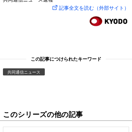
記事全文を読む（外部サイト）
スポーツ・東京2020
文化
動画/Live
科学・技術
Books
暮らし
Cinema
この記事につけられたキーワード
スポーツ・東京2020
Topics
共同通信ニュース
Images
People
東京
このシリーズの他の記事
お知らせ