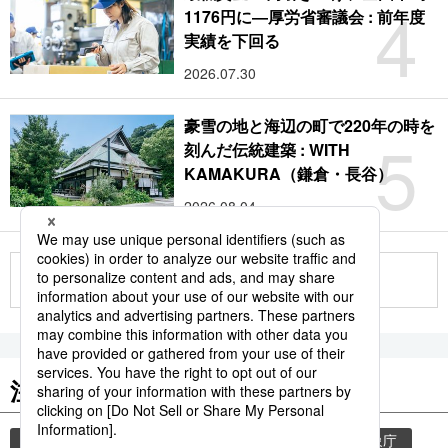
4
1176円に―厚労省審議会 : 前年度
実績を下回る
2026.07.30
豪雪の地と海辺の町で220年の時を
5
刻んだ伝統建築 : WITH
KAMAKURA（鎌倉・長谷）
2026.08.04
もっと見る
注目のキーワード
共同通信ニュース
気象・災害
災害
気象庁