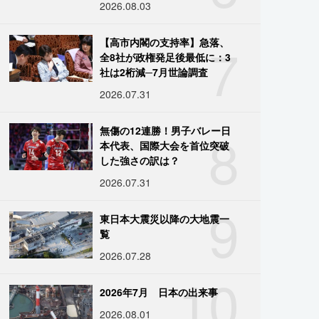
2026.08.03
7
【高市内閣の支持率】急落、
全8社が政権発足後最低に：3
社は2桁減─7月世論調査
2026.07.31
8
無傷の12連勝！男子バレー日
本代表、国際大会を首位突破
した強さの訳は？
2026.07.31
9
東日本大震災以降の大地震一
覧
2026.07.28
10
2026年7月 日本の出来事
2026.08.01