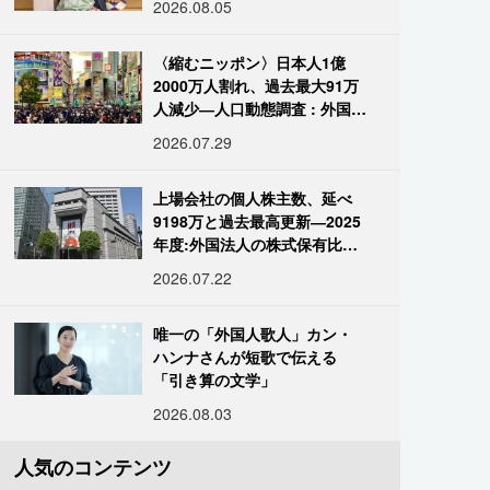
2026.08.05
〈縮むニッポン〉日本人1億
2000万人割れ、過去最大91万
人減少―人口動態調査 : 外国人
は400万人突破
2026.07.29
上場会社の個人株主数、延べ
9198万と過去最高更新―2025
年度:外国法人の株式保有比率
は34.7%に
2026.07.22
唯一の「外国人歌人」カン・
ハンナさんが短歌で伝える
「引き算の文学」
2026.08.03
人気のコンテンツ