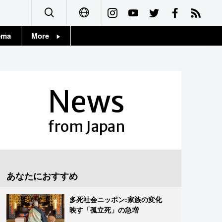
ema
More
English
Topics
简体字
Images
News
繁體字
People
Français
from Japan
東京
Español
お知らせ
العربية
あなたにおすすめ
Русский
多死社会ニッポン:家族の変化
映す「孤立死」の急増