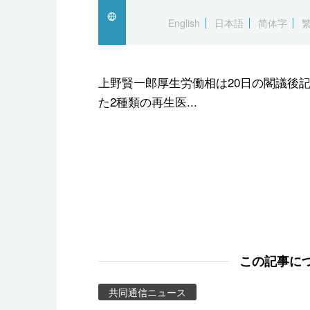
スポーツ・東京2020
English
日本語
简体字
上野賢一郎厚生労働相は20日の閣議後記
た2種類の再生医...
この記事に
共同通信ニュース