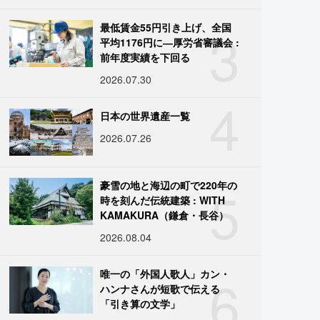
3
最低賃金55円引き上げ、全国
平均1176円に―厚労省審議会 :
前年度実績を下回る
2026.07.30
4
日本の世界遺産一覧
2026.07.26
5
豪雪の地と海辺の町で220年の
時を刻んだ伝統建築 : WITH
KAMAKURA（鎌倉・長谷）
2026.08.04
6
唯一の「外国人歌人」カン・
ハンナさんが短歌で伝える
「引き算の文学」