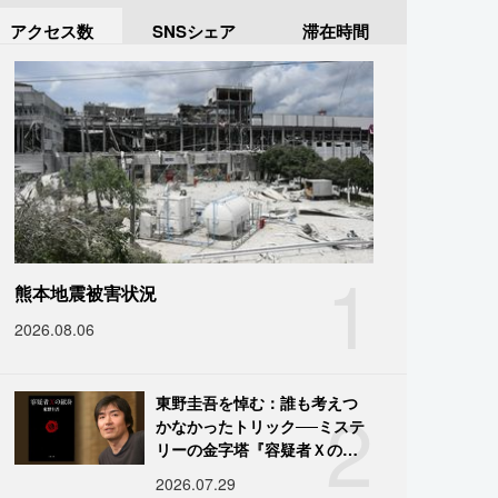
アクセス数
SNSシェア
滞在時間
1
熊本地震被害状況
2026.08.06
2
東野圭吾を悼む：誰も考えつ
かなかったトリック──ミステ
リーの金字塔『容疑者Ｘの献
身』の舞台裏
2026.07.29