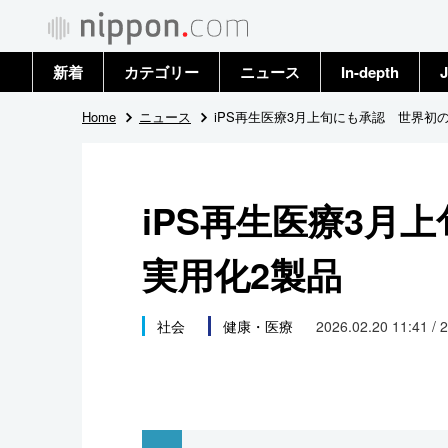
新着
カテゴリー
ニュース
In-depth
J
政治・外交
トップ
Home
ニュース
iPS再生医療3月上旬にも承認 世界初
経済・ビジネス
アーカイブ
iPS再生医療3月
国際
実用化2製品
社会
文化
社会
健康・医療
2026.02.20 11:41 / 
科学・技術
暮らし