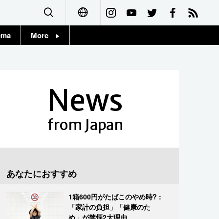
ema
More
English
Topics
简体字
Images
News
繁體字
People
Français
from Japan
東京
Español
お知らせ
العربية
あなたにおすすめ
Русский
1箱600円がたばこのやめ時? :
「家計の負担」「健康のた
め」が禁煙2大理由