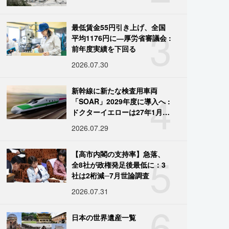
3
最低賃金55円引き上げ、全国
平均1176円に―厚労省審議会 :
前年度実績を下回る
2026.07.30
4
新幹線に新たな検査用車両
「SOAR」2029年度に導入へ :
ドクターイエローは27年1月に
引退
2026.07.29
5
【高市内閣の支持率】急落、
全8社が政権発足後最低に：3
社は2桁減─7月世論調査
2026.07.31
6
日本の世界遺産一覧