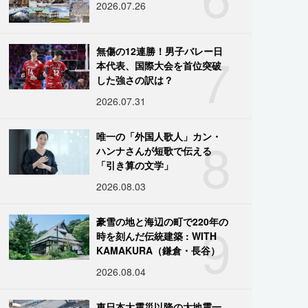
2026.07.26
7
無傷の12連勝！男子バレー日
本代表、国際大会を首位突破
した強さの訳は？
2026.07.31
8
唯一の「外国人歌人」カン・
ハンナさんが短歌で伝える
「引き算の文学」
2026.08.03
9
豪雪の地と海辺の町で220年の
時を刻んだ伝統建築 : WITH
KAMAKURA（鎌倉・長谷）
2026.08.04
東日本大震災以降の大地震一