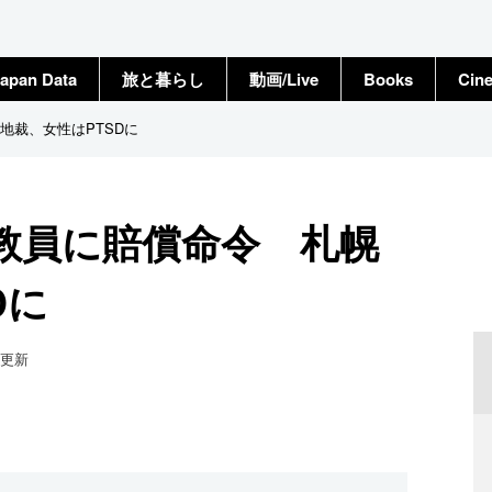
apan Data
旅と暮らし
動画/Live
Books
Cin
地裁、女性はPTSDに
教員に賠償命令 札幌
Dに
更新