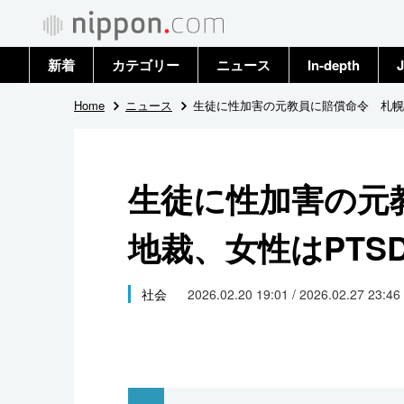
新着
カテゴリー
ニュース
In-depth
J
政治・外交
トップ
Home
ニュース
生徒に性加害の元教員に賠償命令 札幌
経済・ビジネス
アーカイブ
生徒に性加害の元
国際
地裁、女性はPTS
社会
文化
社会
2026.02.20 19:01 / 2026.02.27 23:46
科学・技術
暮らし