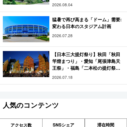
2026.08.04
猛暑で再び高まる「ドーム」需要:
変わる日本のスタジアム計画
2026.07.28
【日本三大提灯祭り】秋田「秋田
竿燈まつり」・愛知「尾張津島天
王祭」・福島「二本松の提灯祭
り」:おびただしい灯火が夜空を照
2026.07.18
らす光の祭典
人気のコンテンツ
SNSシェア
滞在時間
アクセス数