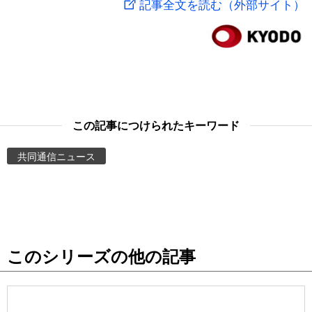
記事全文を読む（外部サイト）
スポーツ・東京2020
文化
動画/Live
科学・技術
Books
暮らし
Cinema
この記事につけられたキーワード
スポーツ・東京2020
Topics
共同通信ニュース
Images
People
このシリーズの他の記事
東京
お知らせ