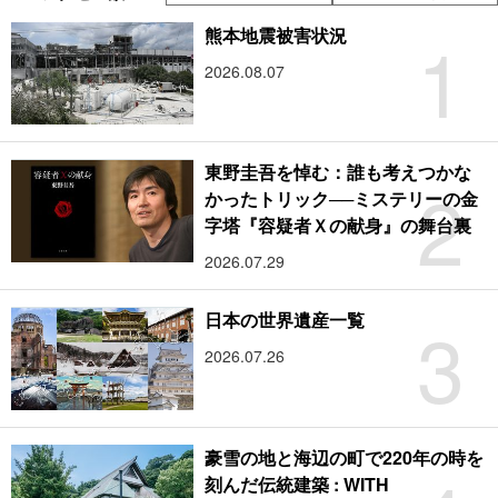
1
熊本地震被害状況
2026.08.07
東野圭吾を悼む：誰も考えつかな
2
かったトリック──ミステリーの金
字塔『容疑者Ｘの献身』の舞台裏
2026.07.29
3
日本の世界遺産一覧
2026.07.26
豪雪の地と海辺の町で220年の時を
刻んだ伝統建築 : WITH