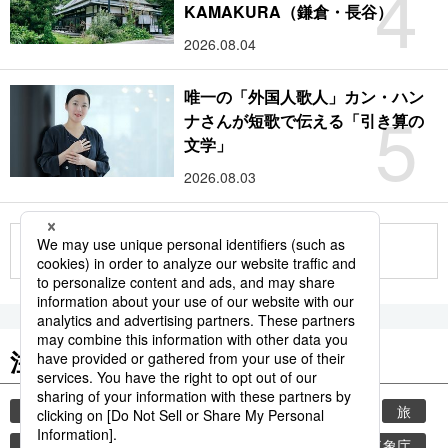
4
KAMAKURA（鎌倉・長谷）
2026.08.04
唯一の「外国人歌人」カン・ハン
5
ナさんが短歌で伝える「引き算の
文学」
2026.08.03
もっと見る
注目のキーワード
共同通信ニュース
時事通信ニュース
観光
旅
環境・自然・生物
気象・災害
熱中症
気象庁