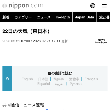
新着
カテゴリー
ニュース
In-depth
Japan Data
旅と暮
English
政治・外交
Topics
22日の天気（東日本）
简体字
News
2026.02.21 07:00 / 2026.02.21 17:11
経済・ビジネス
Images
更新
繁體字
from Japan
カテゴリー
国際・海外
People
Français
政治・外交
ニュース
社会
東京
Español
他の言語で読む
経済・ビジネス
トップ
In-depth
文化
お知らせ
English
日本語
简体字
繁體字
Français
العربية
Español
العربية
Русский
国際
アーカイブ
Japan Data
科学・技術
Русский
社会
旅と暮らし
暮らし
共同通信ニュース速報