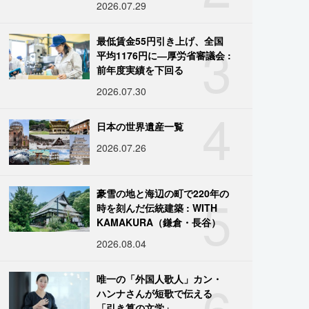
2026.07.29
3
最低賃金55円引き上げ、全国
平均1176円に―厚労省審議会 :
前年度実績を下回る
2026.07.30
4
日本の世界遺産一覧
2026.07.26
5
豪雪の地と海辺の町で220年の
時を刻んだ伝統建築 : WITH
KAMAKURA（鎌倉・長谷）
2026.08.04
6
唯一の「外国人歌人」カン・
ハンナさんが短歌で伝える
「引き算の文学」