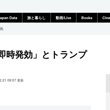
apan Data
旅と暮らし
動画/Live
Books
Cin
プ氏
ぼ即時発効」とトランプ
02.21 09:07
更新