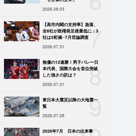
2026.08.03
7
【高市内閣の支持率】急落、
全8社が政権発足後最低に：3
社は2桁減─7月世論調査
2026.07.31
8
無傷の12連勝！男子バレー日
本代表、国際大会を首位突破
した強さの訳は？
2026.07.31
9
東日本大震災以降の大地震一
覧
2026.07.28
10
2026年7月 日本の出来事