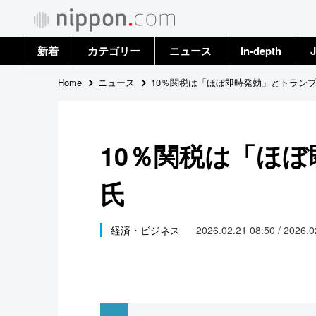
新着
カテゴリー
ニュース
In-depth
J
政治・外交
トップ
Home
ニュース
10％関税は「ほぼ即時発効」とトラン
経済・ビジネス
アーカイブ
10％関税は「ほ
国際
氏
社会
文化
経済・ビジネス
2026.02.21 08:50 / 2026.
科学・技術
暮らし