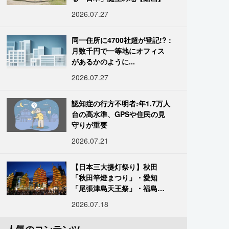
2026.07.27
同一住所に4700社超が登記!? :
月数千円で一等地にオフィス
があるかのように...
2026.07.27
認知症の行方不明者:年1.7万人
台の高水準、GPSや住民の見
守りが重要
2026.07.21
【日本三大提灯祭り】秋田
「秋田竿燈まつり」・愛知
「尾張津島天王祭」・福島
「二本松の提灯祭り」:おびた
2026.07.18
だしい灯火が夜空を照らす光
の祭典