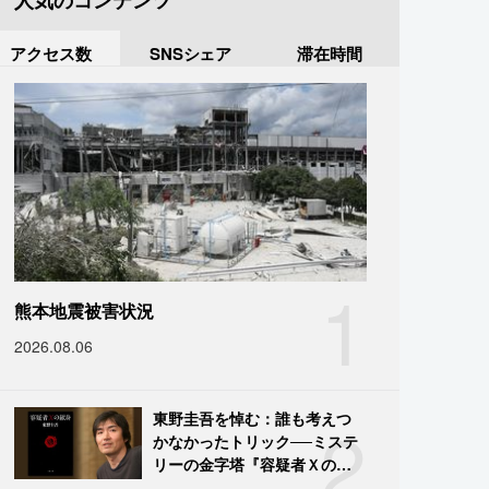
人気のコンテンツ
アクセス数
SNSシェア
滞在時間
1
熊本地震被害状況
2026.08.06
2
東野圭吾を悼む：誰も考えつ
かなかったトリック──ミステ
リーの金字塔『容疑者Ｘの献
身』の舞台裏