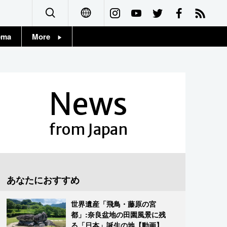
ema
More
English
Topics
简体字
Images
News
繁體字
People
Français
from Japan
東京
Español
お知らせ
العربية
あなたにおすすめ
Русский
世界遺産「飛鳥・藤原の宮
都」:奈良盆地の田園風景に残
る「日本」誕生の地【動画】