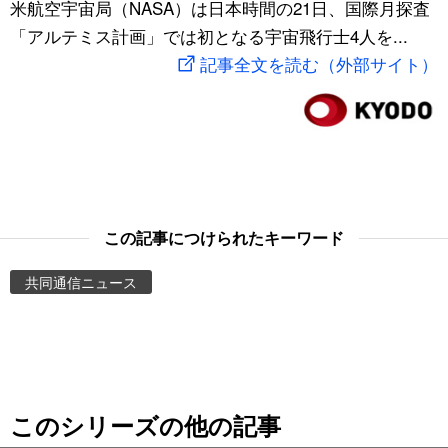
米航空宇宙局（NASA）は日本時間の21日、国際月探査
スポーツ・東京2020
文化
動画/Live
「アルテミス計画」では初となる宇宙飛行士4人を...
記事全文を読む（外部サイト）
科学・技術
Books
暮らし
Cinema
スポーツ・東京2020
Topics
この記事につけられたキーワード
Images
共同通信ニュース
People
東京
このシリーズの他の記事
お知らせ