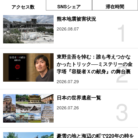
SNSシェア
滞在時間
アクセス数
1
熊本地震被害状況
2026.08.07
東野圭吾を悼む：誰も考えつかな
2
かったトリック──ミステリーの金
字塔『容疑者Ｘの献身』の舞台裏
2026.07.29
3
日本の世界遺産一覧
2026.07.26
豪雪の地と海辺の町で220年の時を