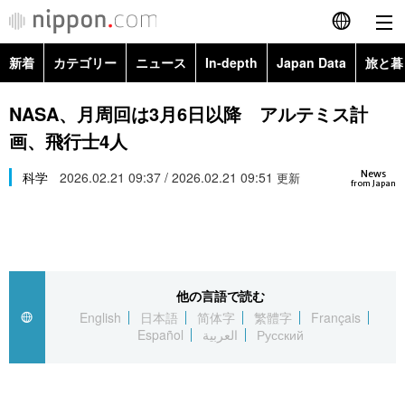
新着
カテゴリー
ニュース
In-depth
Japan Data
旅と暮
English
政治・外交
Topics
NASA、月周回は3月6日以降 アルテミス計
简体字
画、飛行士4人
経済・ビジネス
Images
繁體字
カテゴリー
News
科学
2026.02.21 09:37 / 2026.02.21 09:51
更新
from Japan
国際・海外
People
Français
政治・外交
ニュース
社会
東京
Español
経済・ビジネス
トップ
In-depth
文化
お知らせ
العربية
他の言語で読む
English
日本語
简体字
繁體字
Français
国際
アーカイブ
Japan Data
科学・技術
Español
العربية
Русский
Русский
社会
旅と暮らし
暮らし