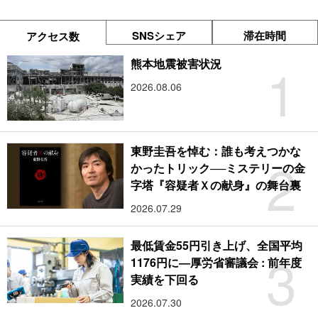
SNSシェア
滞在時間
アクセス数
1
熊本地震被害状況
2026.08.06
東野圭吾を悼む：誰も考えつかな
2
かったトリック──ミステリーの金
字塔『容疑者Ｘの献身』の舞台裏
2026.07.29
最低賃金55円引き上げ、全国平均
3
1176円に―厚労省審議会 : 前年度
実績を下回る
2026.07.30