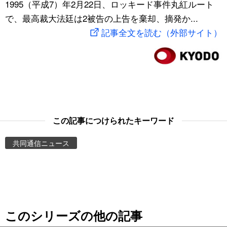
1995（平成7）年2月22日、ロッキード事件丸紅ルート
スポーツ・東京2020
文化
動画/Live
で、最高裁大法廷は2被告の上告を棄却、摘発か...
記事全文を読む（外部サイト）
科学・技術
Books
暮らし
Cinema
スポーツ・東京2020
Topics
この記事につけられたキーワード
Images
共同通信ニュース
People
東京
このシリーズの他の記事
お知らせ