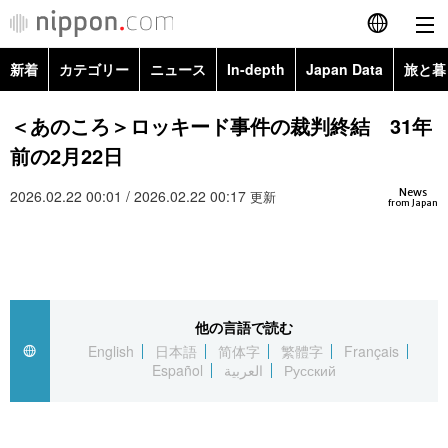
新着
カテゴリー
ニュース
In-depth
Japan Data
旅と暮
English
政治・外交
Topics
＜あのころ＞ロッキード事件の裁判終結 31年
简体字
前の2月22日
経済・ビジネス
Images
繁體字
カテゴリー
News
2026.02.22 00:01 / 2026.02.22 00:17
更新
from Japan
国際・海外
People
Français
政治・外交
ニュース
社会
東京
Español
経済・ビジネス
トップ
In-depth
文化
お知らせ
العربية
他の言語で読む
English
日本語
简体字
繁體字
Français
国際
アーカイブ
Japan Data
科学・技術
Español
العربية
Русский
Русский
社会
旅と暮らし
暮らし