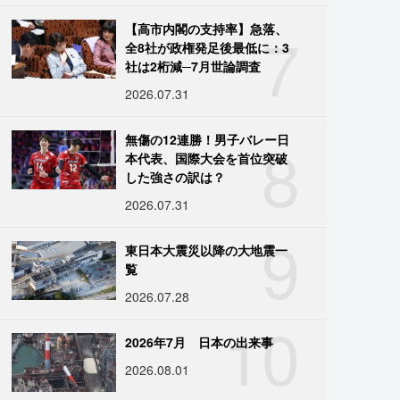
7
【高市内閣の支持率】急落、
全8社が政権発足後最低に：3
社は2桁減─7月世論調査
2026.07.31
8
無傷の12連勝！男子バレー日
本代表、国際大会を首位突破
した強さの訳は？
2026.07.31
9
東日本大震災以降の大地震一
覧
2026.07.28
10
2026年7月 日本の出来事
2026.08.01