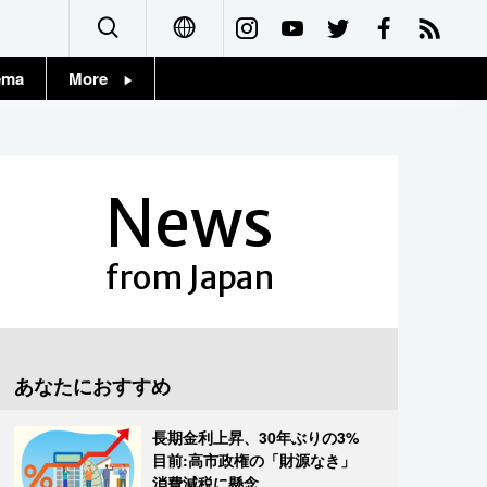
ema
More
English
Topics
简体字
Images
News
繁體字
People
Français
from Japan
東京
Español
お知らせ
العربية
あなたにおすすめ
Русский
長期金利上昇、30年ぶりの3%
目前:高市政権の「財源なき」
消費減税に懸念