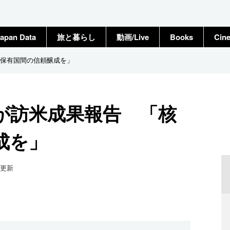
apan Data
旅と暮らし
動画/Live
Books
Cin
保有国間の信頼醸成を」
が訪米成果報告 「核
成を」
更新