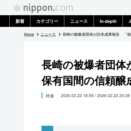
新着
カテゴリー
ニュース
In-depth
J
政治・外交
トップ
Home
ニュース
長崎の被爆者団体が訪米成果報告 「核
経済・ビジネス
アーカイブ
長崎の被爆者団体
国際
保有国間の信頼醸
社会
文化
社会
2026.02.22 18:59 / 2026.02.22 20:38
科学・技術
暮らし