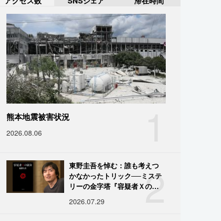
アクセス数
SNSシェア
滞在時間
1
熊本地震被害状況
2026.08.06
2
東野圭吾を悼む：誰も考えつ
かなかったトリック──ミステ
リーの金字塔『容疑者Ｘの献
身』の舞台裏
2026.07.29