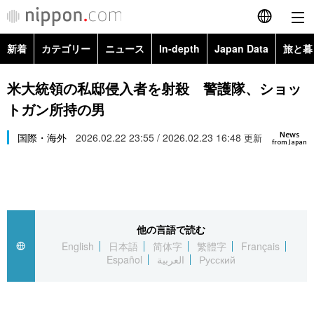
新着
カテゴリー
ニュース
In-depth
Japan Data
旅と暮
English
政治・外交
Topics
米大統領の私邸侵入者を射殺 警護隊、ショッ
简体字
トガン所持の男
経済・ビジネス
Images
繁體字
カテゴリー
News
国際・海外
2026.02.22 23:55 / 2026.02.23 16:48
更新
from Japan
国際・海外
People
Français
政治・外交
ニュース
社会
東京
Español
経済・ビジネス
トップ
In-depth
文化
お知らせ
العربية
他の言語で読む
English
日本語
简体字
繁體字
Français
国際
アーカイブ
Japan Data
科学・技術
Español
العربية
Русский
Русский
社会
旅と暮らし
暮らし