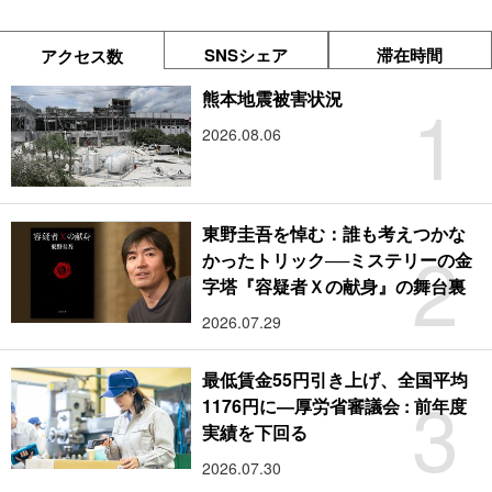
SNSシェア
滞在時間
アクセス数
1
熊本地震被害状況
2026.08.06
東野圭吾を悼む：誰も考えつかな
2
かったトリック──ミステリーの金
字塔『容疑者Ｘの献身』の舞台裏
2026.07.29
最低賃金55円引き上げ、全国平均
3
1176円に―厚労省審議会 : 前年度
実績を下回る
2026.07.30