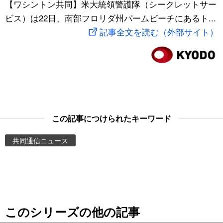
【ワシントン共同】米大統領警護隊（シークレットサー
スポーツ・東京2020
文化
動画/Live
ビス）は22日、南部フロリダ州パームビーチにあるト...
記事全文を読む（外部サイト）
科学・技術
Books
暮らし
Cinema
スポーツ・東京2020
Topics
この記事につけられたキーワード
Images
共同通信ニュース
People
東京
このシリーズの他の記事
お知らせ