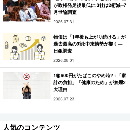
が政権発足後最低に:3社は2桁減─7
月世論調査
2026.07.31
物価は「1年後も上がり続ける」が
過去最高の9割:中東情勢が響く―
日銀調査
2026.08.01
1箱600円がたばこのやめ時? : 「家
計の負担」「健康のため」が禁煙2
大理由
2026.07.23
人気のコンテンツ