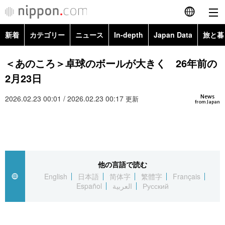
新着
カテゴリー
ニュース
In-depth
Japan Data
旅と暮
English
政治・外交
Topics
＜あのころ＞卓球のボールが大きく 26年前の
简体字
2月23日
経済・ビジネス
Images
繁體字
カテゴリー
News
2026.02.23 00:01 / 2026.02.23 00:17
更新
from Japan
国際・海外
People
Français
政治・外交
ニュース
社会
東京
Español
経済・ビジネス
トップ
In-depth
文化
お知らせ
العربية
他の言語で読む
English
日本語
简体字
繁體字
Français
国際
アーカイブ
Japan Data
科学・技術
Español
العربية
Русский
Русский
社会
旅と暮らし
暮らし