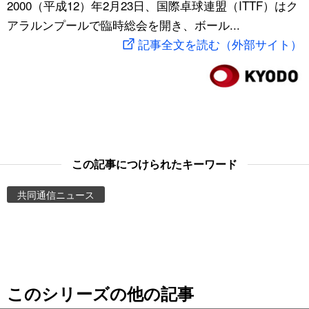
2000（平成12）年2月23日、国際卓球連盟（ITTF）はク
スポーツ・東京2020
文化
動画/Live
アラルンプールで臨時総会を開き、ボール...
記事全文を読む（外部サイト）
科学・技術
Books
暮らし
Cinema
スポーツ・東京2020
Topics
この記事につけられたキーワード
Images
共同通信ニュース
People
東京
このシリーズの他の記事
お知らせ