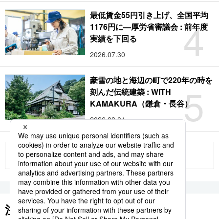
最低賃金55円引き上げ、全国平均
4
1176円に―厚労省審議会 : 前年度
実績を下回る
2026.07.30
豪雪の地と海辺の町で220年の時を
5
刻んだ伝統建築 : WITH
KAMAKURA（鎌倉・長谷）
2026.08.04
もっと見る
注目のキーワード