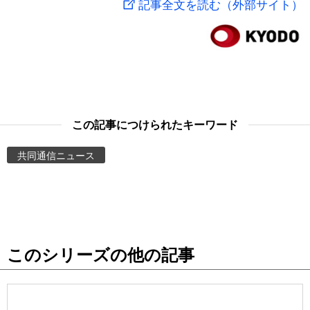
記事全文を読む（外部サイト）
スポーツ・東京2020
文化
動画/Live
科学・技術
Books
暮らし
Cinema
この記事につけられたキーワード
スポーツ・東京2020
Topics
共同通信ニュース
Images
People
このシリーズの他の記事
東京
お知らせ