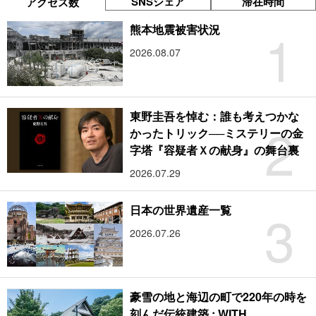
SNSシェア
滞在時間
アクセス数
1
熊本地震被害状況
2026.08.07
東野圭吾を悼む：誰も考えつかな
2
かったトリック──ミステリーの金
字塔『容疑者Ｘの献身』の舞台裏
2026.07.29
3
日本の世界遺産一覧
2026.07.26
豪雪の地と海辺の町で220年の時を
刻んだ伝統建築 : WITH