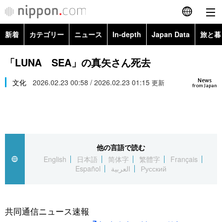
新着
カテゴリー
ニュース
In-depth
Japan Data
旅と暮
English
政治・外交
Topics
「LUNA SEA」の真矢さん死去
简体字
News
経済・ビジネス
文化
2026.02.23 00:58 / 2026.02.23 01:15
Images
更新
繁體字
from Japan
カテゴリー
国際・海外
People
Français
政治・外交
ニュース
社会
東京
Español
他の言語で読む
経済・ビジネス
トップ
In-depth
文化
お知らせ
English
日本語
简体字
繁體字
Français
العربية
Español
العربية
Русский
国際
アーカイブ
Japan Data
科学・技術
Русский
社会
旅と暮らし
暮らし
共同通信ニュース速報