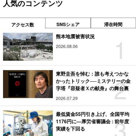
人気のコンテンツ
SNSシェア
滞在時間
アクセス数
1
熊本地震被害状況
2026.08.06
東野圭吾を悼む：誰も考えつかな
2
かったトリック──ミステリーの金
字塔『容疑者Ｘの献身』の舞台裏
2026.07.29
最低賃金55円引き上げ、全国平均
3
1176円に―厚労省審議会 : 前年度
実績を下回る