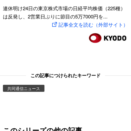
スポーツ・東京2020
連休明け24日の東京株式市場の日経平均株価（225種）
文化
動画/Live
は反発し、2営業日ぶりに節目の5万7000円を...
記事全文を読む（外部サイト）
科学・技術
Books
暮らし
Cinema
スポーツ・東京2020
Topics
Images
この記事につけられたキーワード
共同通信ニュース
People
東京
お知らせ
このシリーズの他の記事