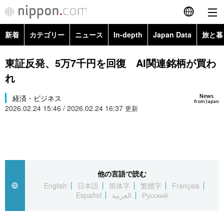
新着
カテゴリー
ニュース
In-depth
Japan Data
旅と暮
English
政治・外交
Topics
東証反発、5万7千円を回復 AI関連銘柄が買わ
简体字
れ
経済・ビジネス
Images
繁體字
カテゴリー
News
経済・ビジネス
from Japan
2026.02.24 15:46 / 2026.02.24 16:37
国際・海外
更新
People
Français
政治・外交
ニュース
社会
東京
Español
経済・ビジネス
トップ
In-depth
文化
お知らせ
العربية
他の言語で読む
国際
アーカイブ
Japan Data
科学・技術
English
日本語
简体字
繁體字
Français
Русский
Español
العربية
Русский
社会
旅と暮らし
暮らし