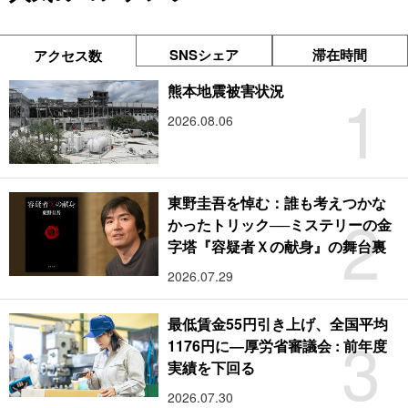
SNSシェア
滞在時間
アクセス数
1
熊本地震被害状況
2026.08.06
東野圭吾を悼む：誰も考えつかな
2
かったトリック──ミステリーの金
字塔『容疑者Ｘの献身』の舞台裏
2026.07.29
最低賃金55円引き上げ、全国平均
3
1176円に―厚労省審議会 : 前年度
実績を下回る
2026.07.30