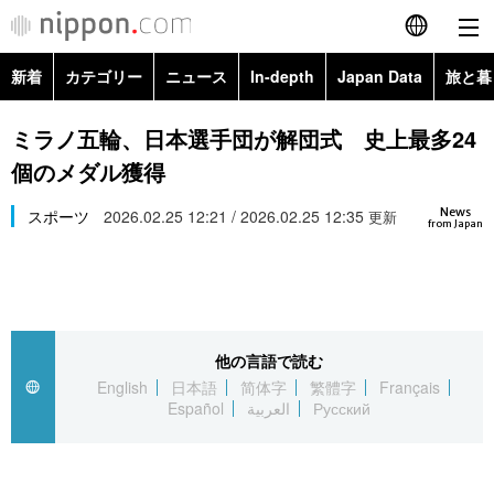
新着
カテゴリー
ニュース
In-depth
Japan Data
旅と暮
English
政治・外交
Topics
ミラノ五輪、日本選手団が解団式 史上最多24
简体字
個のメダル獲得
経済・ビジネス
Images
繁體字
カテゴリー
News
スポーツ
2026.02.25 12:21 / 2026.02.25 12:35
更新
from Japan
国際・海外
People
Français
政治・外交
ニュース
社会
東京
Español
経済・ビジネス
トップ
In-depth
文化
お知らせ
العربية
他の言語で読む
English
日本語
简体字
繁體字
Français
国際
アーカイブ
Japan Data
科学・技術
Español
العربية
Русский
Русский
社会
旅と暮らし
暮らし