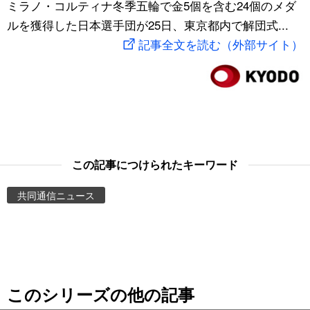
ミラノ・コルティナ冬季五輪で金5個を含む24個のメダ
スポーツ・東京2020
文化
動画/Live
ルを獲得した日本選手団が25日、東京都内で解団式...
記事全文を読む（外部サイト）
科学・技術
Books
暮らし
Cinema
スポーツ・東京2020
Topics
この記事につけられたキーワード
Images
共同通信ニュース
People
東京
このシリーズの他の記事
お知らせ