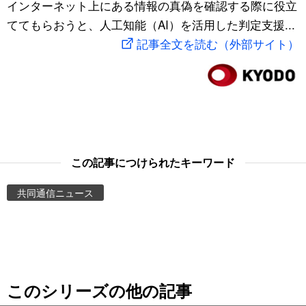
インターネット上にある情報の真偽を確認する際に役立
スポーツ・東京2020
文化
動画/Live
ててもらおうと、人工知能（AI）を活用した判定支援...
記事全文を読む（外部サイト）
科学・技術
Books
暮らし
Cinema
スポーツ・東京2020
Topics
この記事につけられたキーワード
Images
共同通信ニュース
People
東京
このシリーズの他の記事
お知らせ