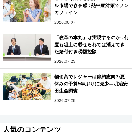
ル市場で存在感 : 熱中症対策でノン
カフェイン
2026.08.07
「改革の本丸」は実現するのか : 何
度も俎上に載せられては消えてき
た給付付き税額控除
2026.07.23
物価高でレジャーは節約志向?:夏
休みの予算5年ぶりに減少―明治安
田生命調査
2026.07.28
人気のコンテンツ