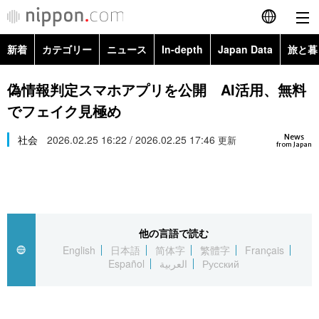
新着
カテゴリー
ニュース
In-depth
Japan Data
旅と暮
English
政治・外交
Topics
偽情報判定スマホアプリを公開 AI活用、無料
简体字
でフェイク見極め
経済・ビジネス
Images
繁體字
カテゴリー
News
社会
2026.02.25 16:22 / 2026.02.25 17:46
更新
from Japan
国際・海外
People
Français
政治・外交
ニュース
社会
東京
Español
経済・ビジネス
トップ
In-depth
文化
お知らせ
العربية
他の言語で読む
English
日本語
简体字
繁體字
Français
国際
アーカイブ
Japan Data
科学・技術
Español
العربية
Русский
Русский
社会
旅と暮らし
暮らし