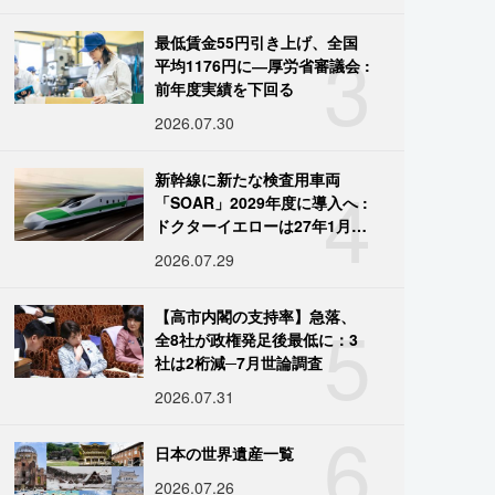
3
最低賃金55円引き上げ、全国
平均1176円に―厚労省審議会 :
前年度実績を下回る
2026.07.30
4
新幹線に新たな検査用車両
「SOAR」2029年度に導入へ :
ドクターイエローは27年1月に
引退
2026.07.29
5
【高市内閣の支持率】急落、
全8社が政権発足後最低に：3
社は2桁減─7月世論調査
2026.07.31
6
日本の世界遺産一覧
2026.07.26