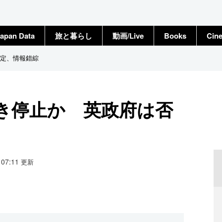
apan Data
旅と暮らし
動画/Live
Books
Cin
定、情報錯綜
き停止か 英政府は否
6 07:11
更新