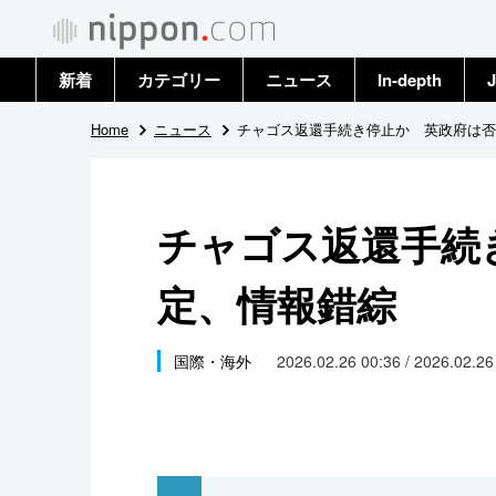
新着
カテゴリー
ニュース
In-depth
J
政治・外交
トップ
Home
ニュース
チャゴス返還手続き停止か 英政府は否
経済・ビジネス
アーカイブ
チャゴス返還手続
国際
定、情報錯綜
社会
文化
国際・海外
2026.02.26 00:36 / 2026.02.2
科学・技術
暮らし