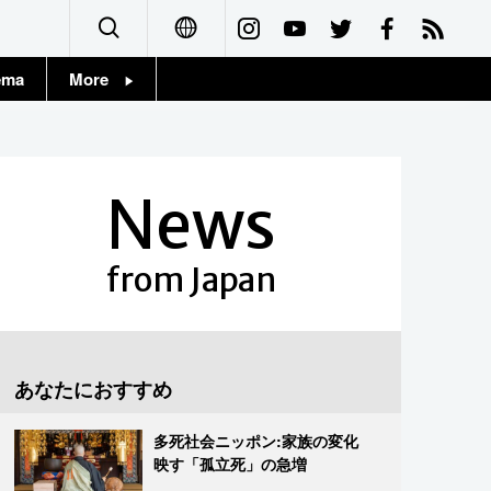
ema
More
English
Topics
简体字
Images
News
繁體字
People
Français
from Japan
東京
Español
お知らせ
العربية
あなたにおすすめ
Русский
多死社会ニッポン:家族の変化
映す「孤立死」の急増