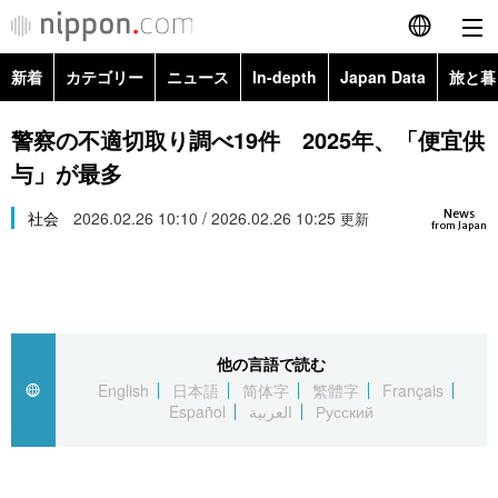
新着
カテゴリー
ニュース
In-depth
Japan Data
旅と暮
English
政治・外交
Topics
警察の不適切取り調べ19件 2025年、「便宜供
简体字
与」が最多
経済・ビジネス
Images
繁體字
カテゴリー
News
社会
2026.02.26 10:10 / 2026.02.26 10:25
更新
from Japan
国際・海外
People
Français
政治・外交
ニュース
社会
東京
Español
経済・ビジネス
トップ
In-depth
文化
お知らせ
العربية
他の言語で読む
English
日本語
简体字
繁體字
Français
国際
アーカイブ
Japan Data
科学・技術
Español
العربية
Русский
Русский
社会
旅と暮らし
暮らし