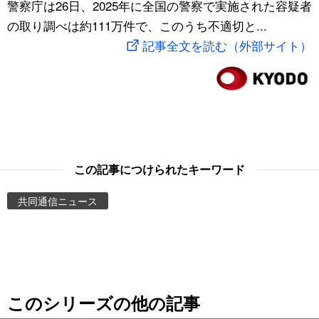
警察庁は26日、2025年に全国の警察で実施された容疑者
スポーツ・東京2020
文化
動画/Live
の取り調べは約111万件で、このうち不適切と...
記事全文を読む（外部サイト）
科学・技術
Books
暮らし
Cinema
スポーツ・東京2020
Topics
この記事につけられたキーワード
Images
共同通信ニュース
People
東京
このシリーズの他の記事
お知らせ