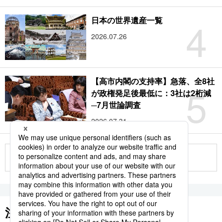
4
日本の世界遺産一覧
2026.07.26
【高市内閣の支持率】急落、全8社
5
が政権発足後最低に：3社は2桁減
─7月世論調査
2026.07.31
もっと見る
注目のキーワード