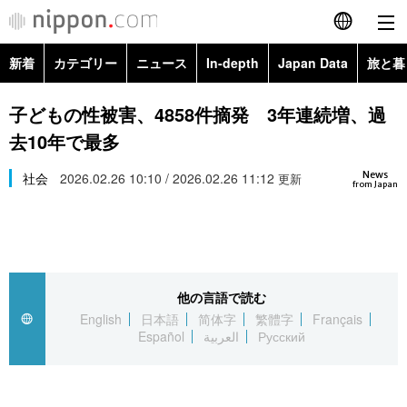
新着
カテゴリー
ニュース
In-depth
Japan Data
旅と暮
English
政治・外交
Topics
子どもの性被害、4858件摘発 3年連続増、過
简体字
去10年で最多
経済・ビジネス
Images
繁體字
カテゴリー
News
社会
2026.02.26 10:10 / 2026.02.26 11:12
更新
from Japan
国際・海外
People
Français
政治・外交
ニュース
社会
東京
Español
経済・ビジネス
トップ
In-depth
文化
お知らせ
العربية
他の言語で読む
English
日本語
简体字
繁體字
Français
国際
アーカイブ
Japan Data
科学・技術
Español
العربية
Русский
Русский
社会
旅と暮らし
暮らし