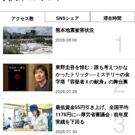
SNSシェア
滞在時間
アクセス数
1
熊本地震被害状況
2026.08.06
東野圭吾を悼む：誰も考えつかな
2
かったトリック──ミステリーの金
字塔『容疑者Ｘの献身』の舞台裏
2026.07.29
最低賃金55円引き上げ、全国平均
3
1176円に―厚労省審議会 : 前年度
実績を下回る
2026.07.30