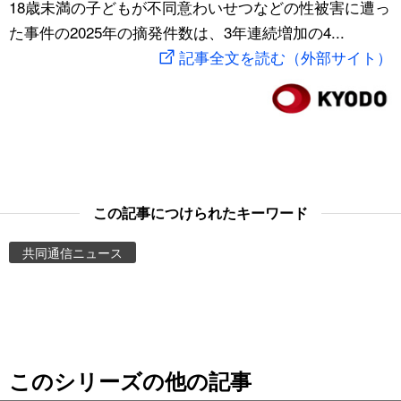
18歳未満の子どもが不同意わいせつなどの性被害に遭っ
スポーツ・東京2020
文化
動画/Live
た事件の2025年の摘発件数は、3年連続増加の4...
記事全文を読む（外部サイト）
科学・技術
Books
暮らし
Cinema
スポーツ・東京2020
Topics
この記事につけられたキーワード
Images
共同通信ニュース
People
東京
このシリーズの他の記事
お知らせ