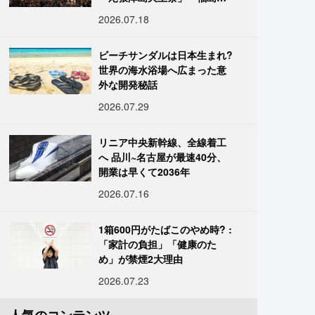
「二本松の提灯祭り」:おびた
2026.07.18
だしい灯火が夜空を照らす光
の祭典
ビーチサンダルは日本生まれ?
世界の海水浴場へ広まった意
外な開発秘話
2026.07.29
リニア中央新幹線、全線着工
へ 品川~名古屋が最速40分、
開業は早くて2036年
2026.07.16
1箱600円がたばこのやめ時? :
「家計の負担」「健康のた
め」が禁煙2大理由
2026.07.23