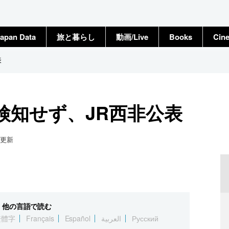
apan Data
旅と暮らし
動画/Live
Books
Cin
表
検知せず、JR西非公表
更新
他の言語で読む
繁體字
Français
Español
العربية
Русский