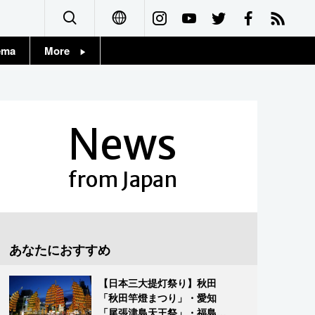
ema
More
English
Topics
简体字
Images
News
繁體字
People
Français
from Japan
東京
Español
お知らせ
العربية
あなたにおすすめ
Русский
【日本三大提灯祭り】秋田
「秋田竿燈まつり」・愛知
「尾張津島天王祭」・福島