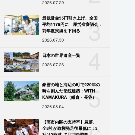
2026.07.29
3
最低賃金55円引き上げ、全国
平均1176円に―厚労省審議会 :
前年度実績を下回る
2026.07.30
4
日本の世界遺産一覧
2026.07.26
5
豪雪の地と海辺の町で220年の
時を刻んだ伝統建築 : WITH
KAMAKURA（鎌倉・長谷）
2026.08.04
6
【高市内閣の支持率】急落、
全8社が政権発足後最低に：3
社は2桁減─7月世論調査