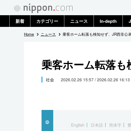
新着
カテゴリー
ニュース
In-depth
J
政治・外交
トップ
Home
ニュース
乗客ホーム転落も検知せず、JR西非公
経済・ビジネス
アーカイブ
乗客ホーム転落も
国際
社会
社会
2026.02.26 15:57 / 2026.02.26 16:13
文化
科学・技術
暮らし
English
日本語
简体字