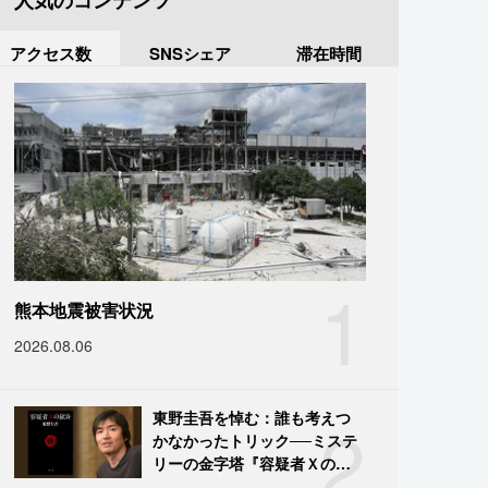
人気のコンテンツ
アクセス数
SNSシェア
滞在時間
1
熊本地震被害状況
2026.08.06
2
東野圭吾を悼む：誰も考えつ
かなかったトリック──ミステ
リーの金字塔『容疑者Ｘの献
身』の舞台裏