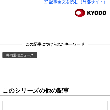
記事全文を読む（外部サイト）
スポーツ・東京2020
文化
動画/Live
科学・技術
Books
暮らし
Cinema
この記事につけられたキーワード
スポーツ・東京2020
Topics
共同通信ニュース
Images
People
このシリーズの他の記事
東京
お知らせ