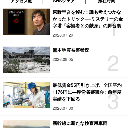
SNSシェア
滞在時間
アクセス数
東野圭吾を悼む：誰も考えつかな
1
かったトリック──ミステリーの金
字塔『容疑者Ｘの献身』の舞台裏
2026.07.29
2
熊本地震被害状況
2026.08.05
最低賃金55円引き上げ、全国平均
3
1176円に―厚労省審議会 : 前年度
実績を下回る
2026.07.30
新幹線に新たな検査用車両