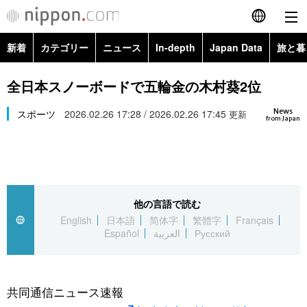
新着
カテゴリー
ニュース
In-depth
Japan Data
旅と暮
English
政治・外交
Topics
全日本スノーボードで五輪金の木村葵2位
简体字
News
経済・ビジネス
スポーツ
2026.02.26 17:28 / 2026.02.26 17:45
Images
更新
繁體字
from Japan
カテゴリー
国際・海外
People
Français
政治・外交
ニュース
社会
東京
Español
他の言語で読む
経済・ビジネス
トップ
In-depth
文化
お知らせ
English
日本語
简体字
繁體字
Français
العربية
Español
العربية
Русский
国際
アーカイブ
Japan Data
科学・技術
Русский
社会
旅と暮らし
暮らし
共同通信ニュース速報