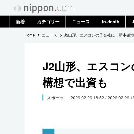
新着
カテゴリー
ニュース
In-depth
J
政治・外交
トップ
Home
ニュース
J2山形、エスコンの子会社に 新本拠
経済・ビジネス
アーカイブ
J2山形、エスコ
国際
構想で出資も
社会
文化
スポーツ
2026.02.26 18:52 / 2026.02.26 
科学・技術
暮らし