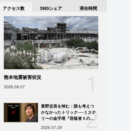
アクセス数
SNSシェア
滞在時間
1
熊本地震被害状況
2026.08.07
2
東野圭吾を悼む：誰も考えつ
かなかったトリック──ミステ
リーの金字塔『容疑者Ｘの献
身』の舞台裏
2026.07.29