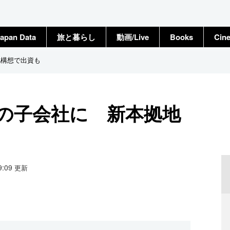
apan Data
旅と暮らし
動画/Live
Books
Cin
地構想で出資も
ンの子会社に 新本拠地
19:09
更新