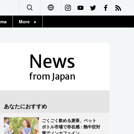
ema
More
English
Topics
简体字
Images
News
繁體字
People
Français
from Japan
東京
Español
お知らせ
العربية
あなたにおすすめ
Русский
ごくごく飲める麦茶、ペット
ボトル市場で存在感 : 熱中症対
策でノンカフェイン