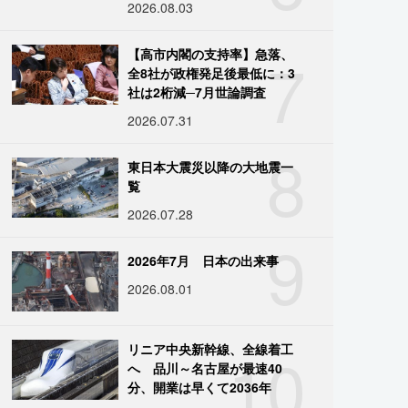
2026.08.03
7
【高市内閣の支持率】急落、
全8社が政権発足後最低に：3
社は2桁減─7月世論調査
2026.07.31
8
東日本大震災以降の大地震一
覧
2026.07.28
9
2026年7月 日本の出来事
2026.08.01
10
リニア中央新幹線、全線着工
へ 品川～名古屋が最速40
分、開業は早くて2036年