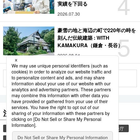
4
実績を下回る
2026.07.30
豪雪の地と海辺の町で220年の時を
5
刻んだ伝統建築 : WITH
KAMAKURA（鎌倉・長谷）
2026.08.04
もっと見る
注目のキーワード
共同通信ニュース
気象・災害
災害
気象庁
地震
津波
熊本
熊本地震
観光