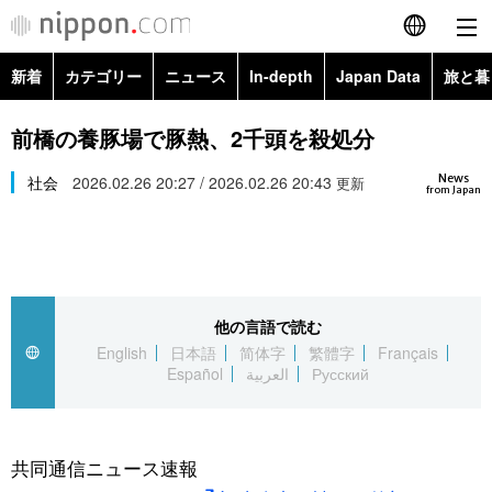
新着
カテゴリー
ニュース
In-depth
Japan Data
旅と暮
English
政治・外交
Topics
前橋の養豚場で豚熱、2千頭を殺処分
简体字
News
経済・ビジネス
社会
2026.02.26 20:27 / 2026.02.26 20:43
Images
更新
繁體字
from Japan
カテゴリー
国際・海外
People
Français
政治・外交
ニュース
社会
東京
Español
他の言語で読む
経済・ビジネス
トップ
In-depth
文化
お知らせ
English
日本語
简体字
繁體字
Français
العربية
Español
العربية
Русский
国際
アーカイブ
Japan Data
科学・技術
Русский
社会
旅と暮らし
暮らし
共同通信ニュース速報