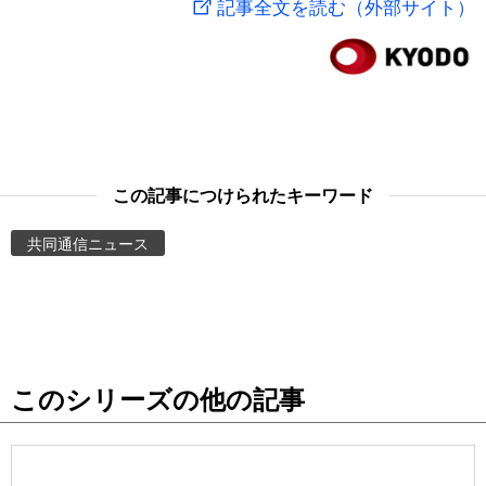
記事全文を読む（外部サイト）
スポーツ・東京2020
文化
動画/Live
科学・技術
Books
暮らし
Cinema
この記事につけられたキーワード
スポーツ・東京2020
Topics
共同通信ニュース
Images
People
このシリーズの他の記事
東京
お知らせ