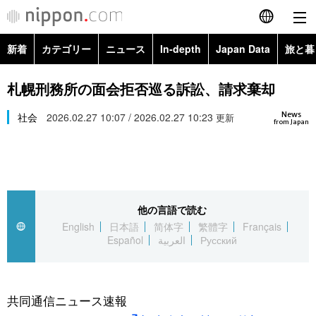
新着
カテゴリー
ニュース
In-depth
Japan Data
旅と暮
English
政治・外交
Topics
札幌刑務所の面会拒否巡る訴訟、請求棄却
简体字
News
経済・ビジネス
社会
2026.02.27 10:07 / 2026.02.27 10:23
Images
更新
繁體字
from Japan
カテゴリー
国際・海外
People
Français
政治・外交
ニュース
社会
東京
Español
他の言語で読む
経済・ビジネス
トップ
In-depth
文化
お知らせ
English
日本語
简体字
繁體字
Français
العربية
Español
العربية
Русский
国際
アーカイブ
Japan Data
科学・技術
Русский
社会
旅と暮らし
暮らし
共同通信ニュース速報