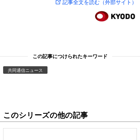
記事全文を読む（外部サイト）
スポーツ・東京2020
文化
動画/Live
科学・技術
Books
暮らし
Cinema
この記事につけられたキーワード
スポーツ・東京2020
Topics
共同通信ニュース
Images
People
このシリーズの他の記事
東京
お知らせ