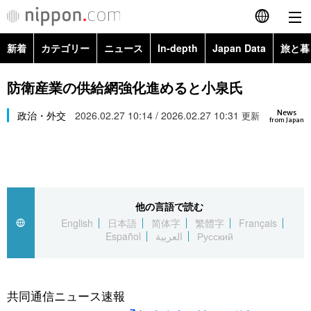
新着
カテゴリー
ニュース
In-depth
Japan Data
旅と暮
English
政治・外交
Topics
防衛産業の供給網強化進めると小泉氏
简体字
News
経済・ビジネス
政治・外交
2026.02.27 10:14 / 2026.02.27 10:31
Images
更新
繁體字
from Japan
カテゴリー
国際・海外
People
Français
政治・外交
ニュース
社会
東京
Español
他の言語で読む
経済・ビジネス
トップ
In-depth
文化
お知らせ
English
日本語
简体字
繁體字
Français
العربية
Español
العربية
Русский
国際
アーカイブ
Japan Data
科学・技術
Русский
社会
旅と暮らし
暮らし
共同通信ニュース速報