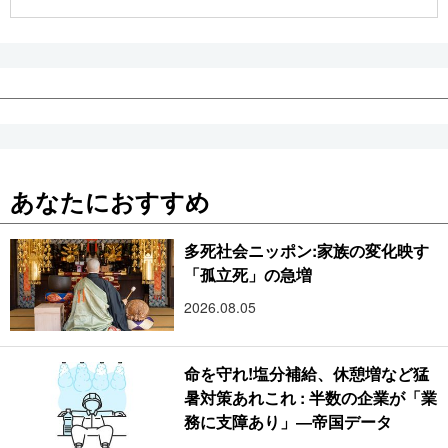
公式SNS
あなたにおすすめ
多死社会ニッポン:家族の変化映す
「孤立死」の急増
2026.08.05
命を守れ!塩分補給、休憩増など猛
暑対策あれこれ : 半数の企業が「業
務に支障あり」―帝国データ