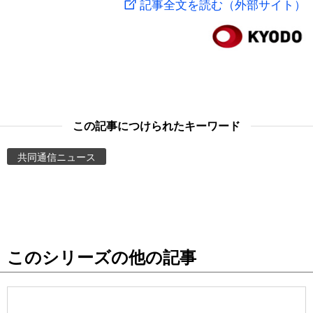
記事全文を読む（外部サイト）
スポーツ・東京2020
文化
動画/Live
科学・技術
Books
暮らし
Cinema
この記事につけられたキーワード
スポーツ・東京2020
Topics
共同通信ニュース
Images
People
このシリーズの他の記事
東京
お知らせ