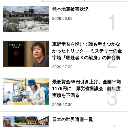
1
熊本地震被害状況
2026.08.06
東野圭吾を悼む：誰も考えつかな
2
かったトリック──ミステリーの金
字塔『容疑者Ｘの献身』の舞台裏
2026.07.29
最低賃金55円引き上げ、全国平均
3
1176円に―厚労省審議会 : 前年度
実績を下回る
2026.07.30
日本の世界遺産一覧