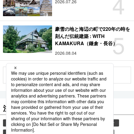
4
2026.07.26
豪雪の地と海辺の町で220年の時を
5
刻んだ伝統建築 : WITH
KAMAKURA（鎌倉・長谷）
2026.08.04
もっと見る
注目のキーワード
共同通信ニュース
気象・災害
災害
和食
気象庁
地震
津波
熊本地震
熊本