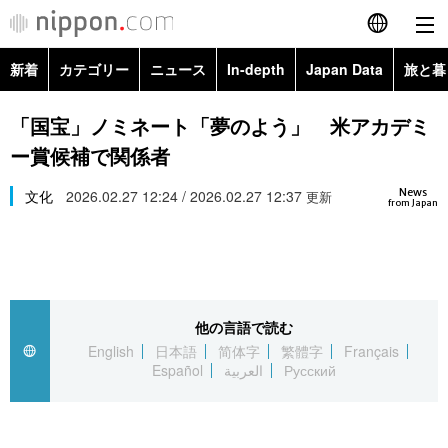
新着
カテゴリー
ニュース
In-depth
Japan Data
旅と暮
English
政治・外交
Topics
「国宝」ノミネート「夢のよう」 米アカデミ
简体字
ー賞候補で関係者
経済・ビジネス
Images
繁體字
カテゴリー
News
文化
2026.02.27 12:24 / 2026.02.27 12:37
更新
from Japan
国際・海外
People
Français
政治・外交
ニュース
社会
東京
Español
経済・ビジネス
トップ
In-depth
文化
お知らせ
العربية
他の言語で読む
English
日本語
简体字
繁體字
Français
国際
アーカイブ
Japan Data
科学・技術
Español
العربية
Русский
Русский
社会
旅と暮らし
暮らし