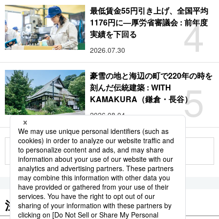
最低賃金55円引き上げ、全国平均
4
1176円に―厚労省審議会 : 前年度
実績を下回る
2026.07.30
豪雪の地と海辺の町で220年の時を
5
刻んだ伝統建築 : WITH
KAMAKURA（鎌倉・長谷）
2026.08.04
もっと見る
注目のキーワード