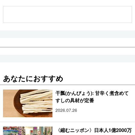
公式SNS
あなたにおすすめ
干瓢(かんぴょう): 甘辛く煮含めて
すしの具材が定番
2026.07.26
〈縮むニッポン〉日本人1億2000万