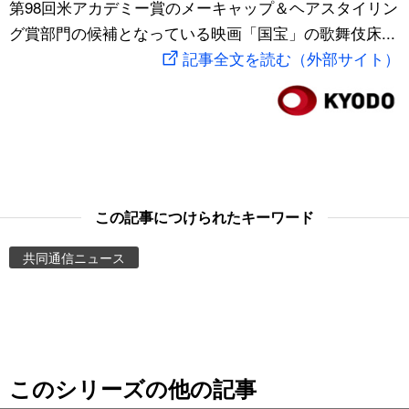
第98回米アカデミー賞のメーキャップ＆ヘアスタイリン
スポーツ・東京2020
文化
動画/Live
グ賞部門の候補となっている映画「国宝」の歌舞伎床...
記事全文を読む（外部サイト）
科学・技術
Books
暮らし
Cinema
スポーツ・東京2020
Topics
この記事につけられたキーワード
Images
共同通信ニュース
People
東京
このシリーズの他の記事
お知らせ