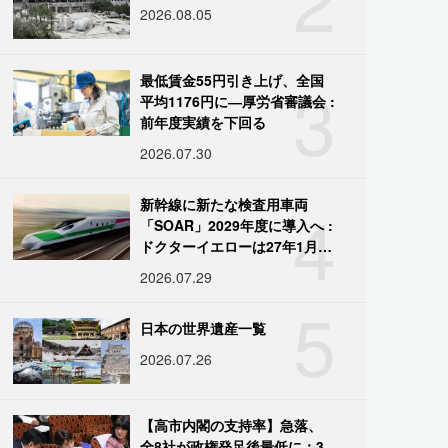
2026.08.05
3
最低賃金55円引き上げ、全国
平均1176円に―厚労省審議会 :
前年度実績を下回る
2026.07.30
4
新幹線に新たな検査用車両
「SOAR」2029年度に導入へ :
ドクターイエローは27年1月に
引退
2026.07.29
5
日本の世界遺産一覧
2026.07.26
【高市内閣の支持率】急落、
全8社が政権発足後最低に：3