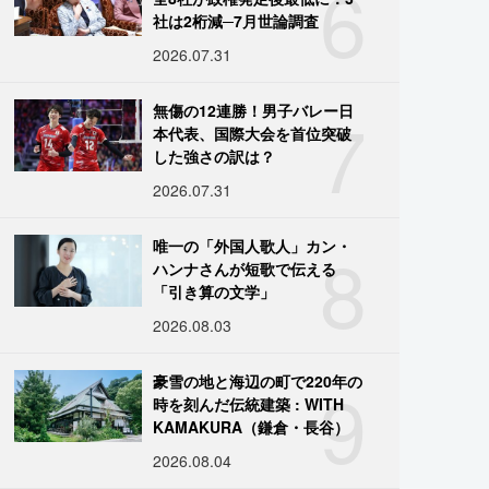
6
社は2桁減─7月世論調査
2026.07.31
7
無傷の12連勝！男子バレー日
本代表、国際大会を首位突破
した強さの訳は？
2026.07.31
8
唯一の「外国人歌人」カン・
ハンナさんが短歌で伝える
「引き算の文学」
2026.08.03
9
豪雪の地と海辺の町で220年の
時を刻んだ伝統建築 : WITH
KAMAKURA（鎌倉・長谷）
2026.08.04