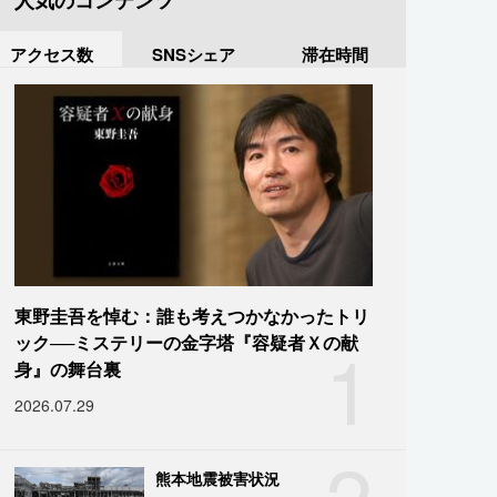
人気のコンテンツ
アクセス数
SNSシェア
滞在時間
東野圭吾を悼む：誰も考えつかなかったトリ
1
ック──ミステリーの金字塔『容疑者Ｘの献
身』の舞台裏
2026.07.29
2
熊本地震被害状況