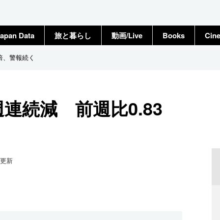
apan Data
旅と暮らし
動画/Live
Books
Cin
3倍、警報続く
連続減 前週比0.83
更新