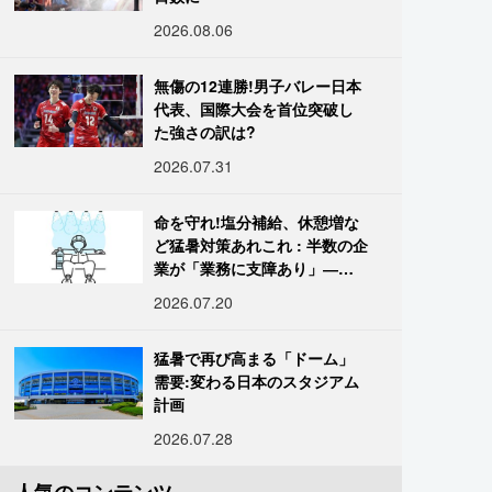
2026.08.06
無傷の12連勝!男子バレー日本
代表、国際大会を首位突破し
た強さの訳は?
2026.07.31
命を守れ!塩分補給、休憩増な
ど猛暑対策あれこれ : 半数の企
業が「業務に支障あり」―帝
国データ
2026.07.20
猛暑で再び高まる「ドーム」
需要:変わる日本のスタジアム
計画
2026.07.28