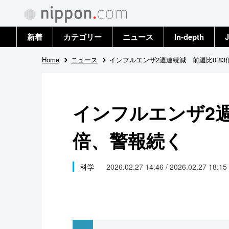
新着
カテゴリー
ニュース
In-depth
J
政治・外交
トップ
Home
ニュース
インフルエンザ2週連続減 前週比0.8
経済・ビジネス
アーカイブ
インフルエンザ2週
国際
倍、警報続く
社会
文化
科学
2026.02.27 14:46 / 2026.02.27 18:15
科学・技術
暮らし