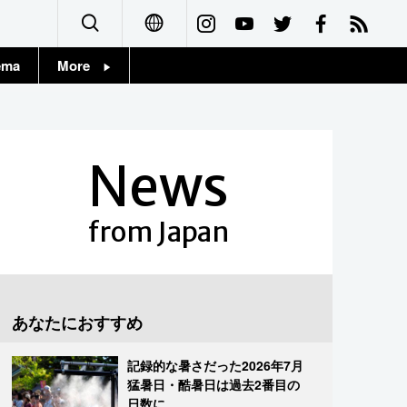
ema
More
English
Topics
简体字
Images
News
繁體字
People
Français
from Japan
東京
Español
お知らせ
العربية
あなたにおすすめ
Русский
記録的な暑さだった2026年7月
猛暑日・酷暑日は過去2番目の
日数に