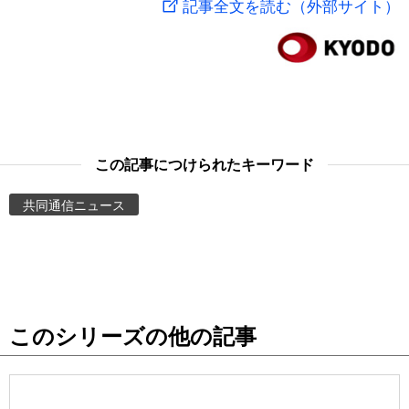
記事全文を読む（外部サイト）
スポーツ・東京2020
文化
動画/Live
科学・技術
Books
暮らし
Cinema
この記事につけられたキーワード
スポーツ・東京2020
Topics
共同通信ニュース
Images
People
このシリーズの他の記事
東京
お知らせ