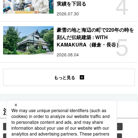
4
実績を下回る
2026.07.30
豪雪の地と海辺の町で220年の時を
5
刻んだ伝統建築 : WITH
KAMAKURA（鎌倉・長谷）
2026.08.04
もっと見る
注目のキーワード
共同通信ニュース
気象・災害
災害
和食
食材
避難所
自然災害
旅
スパイス