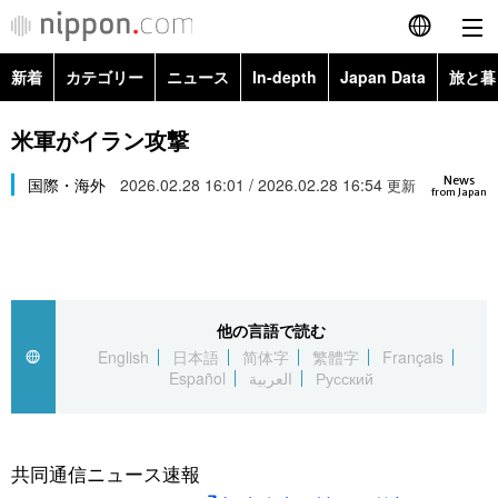
新着
カテゴリー
ニュース
In-depth
Japan Data
旅と暮
English
政治・外交
Topics
米軍がイラン攻撃
简体字
News
経済・ビジネス
国際・海外
2026.02.28 16:01 / 2026.02.28 16:54
Images
更新
繁體字
from Japan
カテゴリー
国際・海外
People
Français
政治・外交
ニュース
社会
東京
Español
他の言語で読む
経済・ビジネス
トップ
In-depth
文化
お知らせ
English
日本語
简体字
繁體字
Français
العربية
Español
العربية
Русский
国際
アーカイブ
Japan Data
科学・技術
Русский
社会
旅と暮らし
暮らし
共同通信ニュース速報