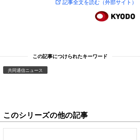
記事全文を読む（外部サイト）
スポーツ・東京2020
文化
動画/Live
科学・技術
Books
暮らし
Cinema
この記事につけられたキーワード
スポーツ・東京2020
Topics
共同通信ニュース
Images
People
このシリーズの他の記事
東京
お知らせ