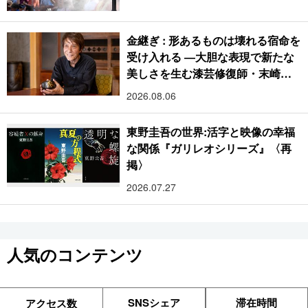
金継ぎ : 形あるものは壊れる宿命を
受け入れる ―大胆な表現で新たな
美しさを生む漆芸修復師・末崎広
樹
2026.08.06
東野圭吾の世界:活字と映像の幸福
な関係『ガリレオシリーズ』〈再
掲〉
2026.07.27
人気のコンテンツ
SNSシェア
滞在時間
アクセス数