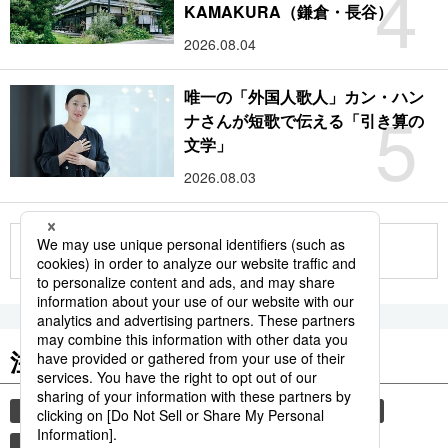
4
KAMAKURA（鎌倉・長谷）
2026.08.04
唯一の「外国人歌人」カン・ハン
5
ナさんが短歌で伝える「引き算の
文学」
2026.08.03
もっと見る
注目のキーワード
共同通信ニュース
観光
気象・災害
旅
新幹線
鉄道
災害
時事通信ニュース