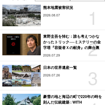
1
熊本地震被害状況
2026.08.07
東野圭吾を悼む：誰も考えつかな
2
かったトリック──ミステリーの金
字塔『容疑者Ｘの献身』の舞台裏
2026.07.29
3
日本の世界遺産一覧
2026.07.26
豪雪の地と海辺の町で220年の時を
刻んだ伝統建築 : WITH