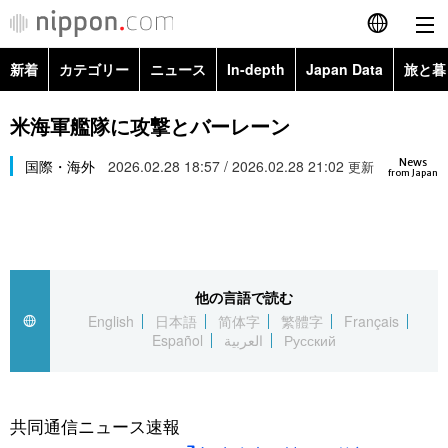
新着
カテゴリー
ニュース
In-depth
Japan Data
旅と暮
English
政治・外交
Topics
米海軍艦隊に攻撃とバーレーン
简体字
News
経済・ビジネス
国際・海外
2026.02.28 18:57 / 2026.02.28 21:02
Images
更新
繁體字
from Japan
カテゴリー
国際・海外
People
Français
政治・外交
ニュース
社会
東京
Español
他の言語で読む
経済・ビジネス
トップ
In-depth
文化
お知らせ
English
日本語
简体字
繁體字
Français
العربية
Español
العربية
Русский
国際
アーカイブ
Japan Data
科学・技術
Русский
社会
旅と暮らし
暮らし
共同通信ニュース速報