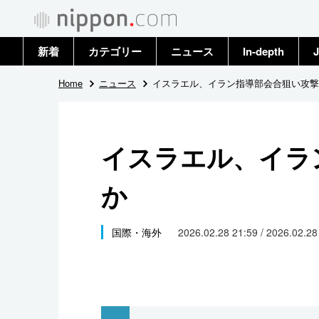
新着
カテゴリー
ニュース
In-depth
J
政治・外交
トップ
Home
ニュース
イスラエル、イラン指導部会合狙い攻撃
経済・ビジネス
アーカイブ
イスラエル、イラ
国際
か
社会
文化
国際・海外
2026.02.28 21:59 / 2026.02.2
科学・技術
暮らし