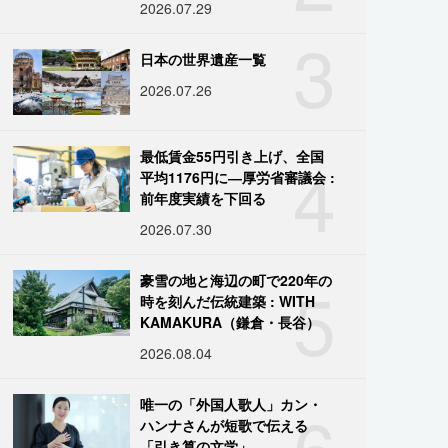
2026.07.29
3
日本の世界遺産一覧
2026.07.26
4
最低賃金55円引き上げ、全国
平均1176円に―厚労省審議会 :
前年度実績を下回る
2026.07.30
5
豪雪の地と海辺の町で220年の
時を刻んだ伝統建築 : WITH
KAMAKURA（鎌倉・長谷）
2026.08.04
6
唯一の「外国人歌人」カン・
ハンナさんが短歌で伝える
「引き算の文学」