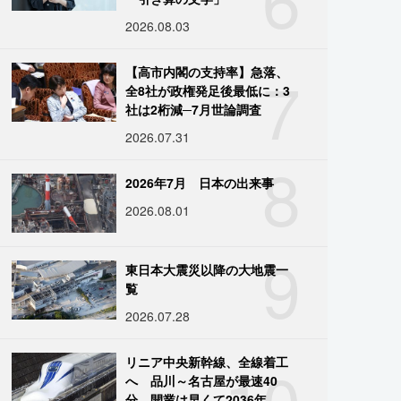
2026.08.03
7
【高市内閣の支持率】急落、
全8社が政権発足後最低に：3
社は2桁減─7月世論調査
2026.07.31
8
2026年7月 日本の出来事
2026.08.01
9
東日本大震災以降の大地震一
覧
2026.07.28
10
リニア中央新幹線、全線着工
へ 品川～名古屋が最速40
分、開業は早くて2036年