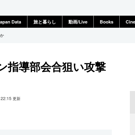
apan Data
旅と暮らし
動画/Live
Books
Cin
か
ン指導部会合狙い攻撃
8 22:15
更新