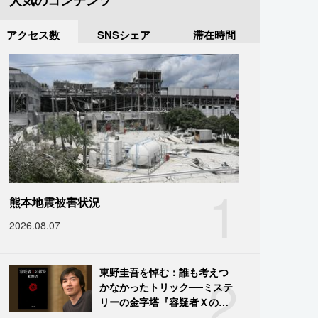
人気のコンテンツ
アクセス数
SNSシェア
滞在時間
1
熊本地震被害状況
2026.08.07
2
東野圭吾を悼む：誰も考えつ
かなかったトリック──ミステ
リーの金字塔『容疑者Ｘの献
身』の舞台裏