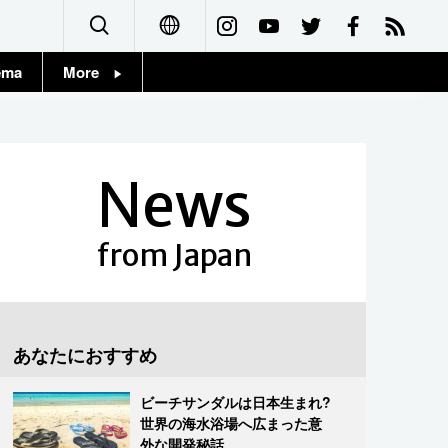
ema
More
English
Topics
简体字
Images
News
繁體字
People
Français
from Japan
東京
Español
お知らせ
العربية
あなたにおすすめ
Русский
ビーチサンダルは日本生まれ?
世界の海水浴場へ広まった意
外な開発秘話