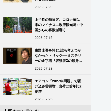
2026.07.29
上半期の訪日客、コロナ禍以
来のマイナス―政府観光局 : 中
国からの客数減響く
2026.07.15
東野圭吾を悼む:誰も考えつか
なかったトリック──ミステリ
ーの金字塔『容疑者Xの献身』
の舞台裏
2026.07.29
エアコン「2027年問題」で駆
け込み需要増 : 出荷は前年比2
割増
2026.07.25