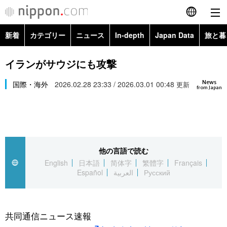
新着
カテゴリー
ニュース
In-depth
Japan Data
旅と暮
English
政治・外交
Topics
イランがサウジにも攻撃
简体字
News
経済・ビジネス
国際・海外
2026.02.28 23:33 / 2026.03.01 00:48
Images
更新
繁體字
from Japan
カテゴリー
国際・海外
People
Français
政治・外交
ニュース
社会
東京
Español
他の言語で読む
経済・ビジネス
トップ
In-depth
文化
お知らせ
English
日本語
简体字
繁體字
Français
العربية
Español
العربية
Русский
国際
アーカイブ
Japan Data
科学・技術
Русский
社会
旅と暮らし
暮らし
共同通信ニュース速報