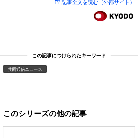
記事全文を読む（外部サイト）
スポーツ・東京2020
文化
動画/Live
科学・技術
Books
暮らし
Cinema
この記事につけられたキーワード
スポーツ・東京2020
Topics
共同通信ニュース
Images
People
このシリーズの他の記事
東京
お知らせ