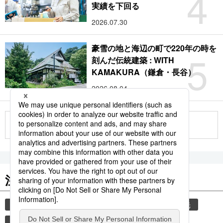
4
実績を下回る
2026.07.30
豪雪の地と海辺の町で220年の時を
5
刻んだ伝統建築 : WITH
KAMAKURA（鎌倉・長谷）
2026.08.04
もっと見る
注目のキーワード
共同通信ニュース
気象・災害
災害
観光
気象庁
津波
地震
旅
熊本